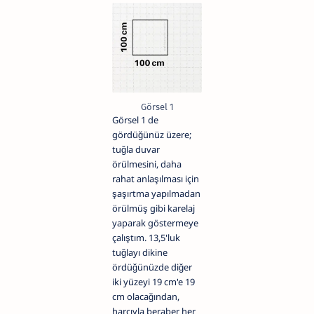
Görsel 1
Görsel 1 de
gördüğünüz üzere;
tuğla duvar
örülmesini, daha
rahat anlaşılması için
şaşırtma yapılmadan
örülmüş gibi karelaj
yaparak göstermeye
çalıştım. 13,5'luk
tuğlayı dikine
ördüğünüzde diğer
iki yüzeyi 19 cm'e 19
cm olacağından,
harcıyla beraber her