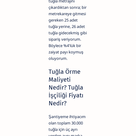
tuğla metrajını
çıkardıktan sonra; bir
metrekareye gitmesi
gereken 25 adet
tuğla yerine, 26 adet
tuğla gidecekmiş gibi
sipariş veriyorum.
Böylece %4'lük bir
zaiyat payı koymuş
oluyorum.
Tuğla Örme
Maliyeti
Nedir?
Tuğla
İşçiliği Fiyatı
Nedir?
Şantiyeme ihtiyacım
olan toplam 30.000
tuğla için üç ayrı
yerden aynı marka