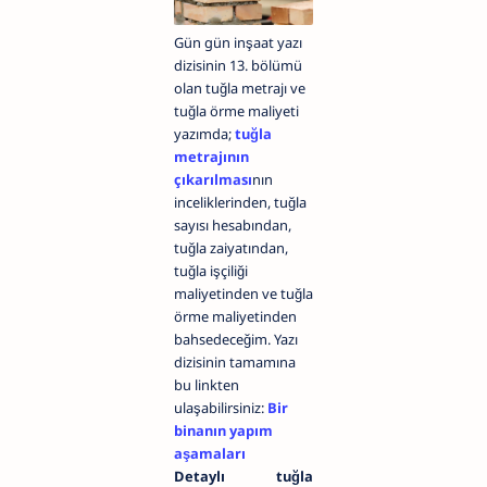
Gün gün inşaat yazı
dizisinin 13. bölümü
olan tuğla metrajı ve
tuğla örme maliyeti
yazımda;
tuğla
metrajının
çıkarılması
nın
inceliklerinden, tuğla
sayısı hesabından,
tuğla zaiyatından,
tuğla işçiliği
maliyetinden ve tuğla
örme maliyetinden
bahsedeceğim.
Yazı
dizisinin tamamına
bu linkten
ulaşabilirsiniz:
Bir
binanın yapım
aşamaları
Detaylı tuğla