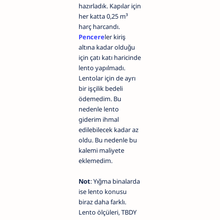
hazırladık. Kapılar için
her katta 0,25 m³
harç harcandı.
Pencere
ler kiriş
altına kadar olduğu
için çatı katı haricinde
lento yapılmadı.
Lentolar için de ayrı
bir işçilik bedeli
ödemedim. Bu
nedenle lento
giderim ihmal
edilebilecek kadar az
oldu. Bu nedenle bu
kalemi maliyete
eklemedim.
Not
: Yığma binalarda
ise lento konusu
biraz daha farklı.
Lento ölçüleri, TBDY