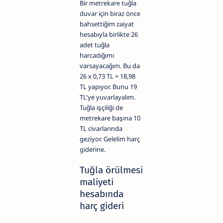
Bir metrekare tuğla
duvar için biraz önce
bahsettiğim zaiyat
hesabıyla birlikte 26
adet tuğla
harcadığımı
varsayacağım. Bu da
26 x 0,73 TL = 18,98
TL yapıyor. Bunu 19
TL'ye yuvarlayalım.
Tuğla işçiliği de
metrekare başına 10
TL civarlarında
geziyor. Gelelim harç
giderine.
Tuğla örülmesi
maliyeti
hesabında
harç gideri