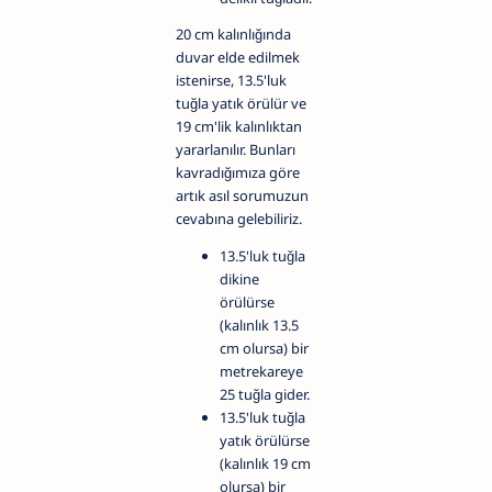
20 cm kalınlığında
duvar elde edilmek
istenirse, 13.5'luk
tuğla yatık örülür ve
19 cm'lik kalınlıktan
yararlanılır. Bunları
kavradığımıza göre
artık asıl sorumuzun
cevabına gelebiliriz.
13.5'luk tuğla
dikine
örülürse
(kalınlık 13.5
cm olursa) bir
metrekareye
25 tuğla gider.
13.5'luk tuğla
yatık örülürse
(kalınlık 19 cm
olursa) bir