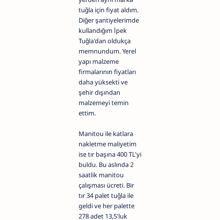
tuğla için fiyat aldım.
Diğer şantiyelerimde
kullandığım İpek
Tuğla'dan oldukça
memnundum. Yerel
yapı malzeme
firmalarının fiyatları
daha yüksekti ve
şehir dışından
malzemeyi temin
ettim.
Manitou ile katlara
nakletme maliyetim
ise tır başına 400 TL'yi
buldu. Bu aslında 2
saatlik manitou
çalışması ücreti. Bir
tır 34 palet tuğla ile
geldi ve her palette
278 adet 13,5'luk