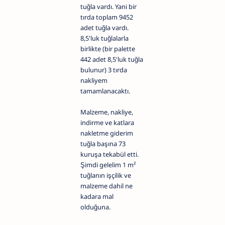
tuğla vardı. Yani bir
tırda toplam 9452
adet tuğla vardı.
8,5'luk tuğlalarla
birlikte (bir palette
442 adet 8,5'luk tuğla
bulunur) 3 tırda
nakliyem
tamamlanacaktı.
Malzeme, nakliye,
indirme ve katlara
nakletme giderim
tuğla başına 73
kuruşa tekabül etti.
Şimdi gelelim 1 m²
tuğlanın işçilik ve
malzeme dahil ne
kadara mal
olduğuna.