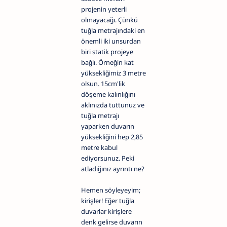
projenin yeterli
olmayacağı. Çünkü
tuğla metrajındaki en
önemli iki unsurdan
biri statik projeye
bağlı. Örneğin kat
yüksekliğimiz 3 metre
olsun. 15cm'lik
döşeme kalınlığını
aklınızda tuttunuz ve
tuğla metrajı
yaparken duvarın
yüksekliğini hep 2,85
metre kabul
ediyorsunuz. Peki
atladığınız ayrıntı ne?
Hemen söyleyeyim;
kirişler! Eğer tuğla
duvarlar kirişlere
denk gelirse duvarın