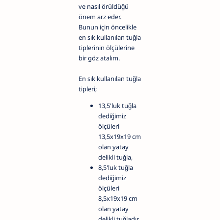
ve nasıl örüldüğü
önem arz eder.
Bunun için öncelikle
en sık kullanılan tuğla
tiplerinin ölçülerine
bir göz atalım.
En sık kullanılan tuğla
tipleri;
13,5'luk tuğla
dediğimiz
ölçüleri
13,5x19x19 cm
olan yatay
delikli tuğla,
8,5'luk tuğla
dediğimiz
ölçüleri
8,5x19x19 cm
olan yatay
delikli tuğladır.