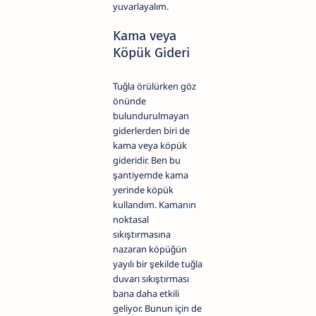
yuvarlayalım.
Kama veya
Köpük Gideri
Tuğla örülürken göz
önünde
bulundurulmayan
giderlerden biri de
kama veya köpük
gideridir. Ben bu
şantiyemde kama
yerinde köpük
kullandım. Kamanın
noktasal
sıkıştırmasına
nazaran köpüğün
yayılı bir şekilde tuğla
duvarı sıkıştırması
bana daha etkili
geliyor. Bunun için de