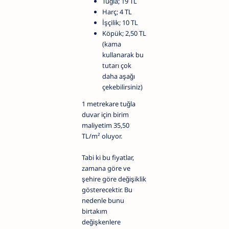
Tuğla; 19 TL
Harç; 4 TL
İşçilik; 10 TL
Köpük; 2,50 TL
(kama
kullanarak bu
tutarı çok
daha aşağı
çekebilirsiniz)
1 metrekare tuğla
duvar için birim
maliyetim 35,50
TL/m² oluyor.
Tabi ki bu fiyatlar,
zamana göre ve
şehire göre değişiklik
gösterecektir. Bu
nedenle bunu
birtakım
değişkenlere