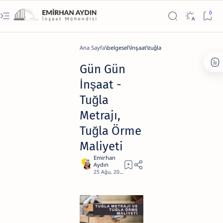
Ana Sayfa
belgesel
İnşaat
tuğla
Gün Gün
İnşaat -
Tuğla
Metrajı,
Tuğla Örme
Maliyeti
9