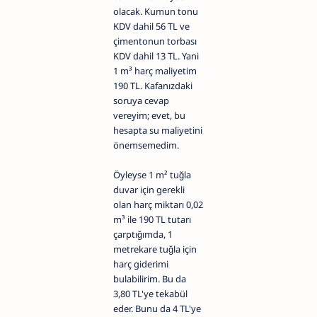
olacak. Kumun tonu
KDV dahil 56 TL ve
çimentonun torbası
KDV dahil 13 TL. Yani
1 m³ harç maliyetim
190 TL. Kafanızdaki
soruya cevap
vereyim; evet, bu
hesapta su maliyetini
önemsemedim.
Öyleyse 1 m² tuğla
duvar için gerekli
olan harç miktarı 0,02
m³ ile 190 TL tutarı
çarptığımda, 1
metrekare tuğla için
harç giderimi
bulabilirim. Bu da
3,80 TL'ye tekabül
eder. Bunu da 4 TL'ye