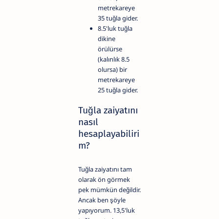
metrekareye
35 tuğla gider.
8.5'luk tuğla
dikine
örülürse
(kalınlık 8.5
olursa) bir
metrekareye
25 tuğla gider.
Tuğla zaiyatını
nasıl
hesaplayabiliri
m?
Tuğla zaiyatını tam
olarak ön görmek
pek mümkün değildir.
Ancak ben şöyle
yapıyorum. 13,5'luk