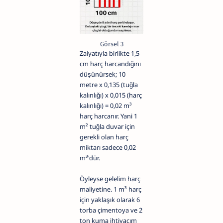
Görsel 3
Zaiyatıyla birlikte 1,5
cm harç harcandığını
düşünürsek; 10
metre x 0,135 (tuğla
kalınlığı) x 0,015 (harç
kalınlığı) = 0,02 m³
harç harcanır. Yani 1
m² tuğla duvar için
gerekli olan harç
miktarı sadece 0,02
m³'dür.
Öyleyse gelelim harç
maliyetine. 1 m³ harç
için yaklaşık olarak 6
torba çimentoya ve 2
ton kuma ihtiyacım