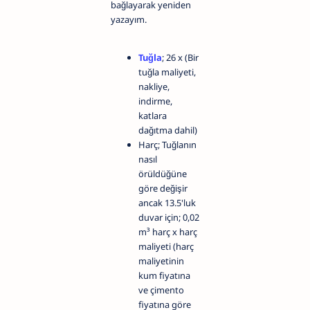
bağlayarak yeniden
yazayım.
Tuğla
; 26 x (Bir
tuğla maliyeti,
nakliye,
indirme,
katlara
dağıtma dahil)
Harç; Tuğlanın
nasıl
örüldüğüne
göre değişir
ancak 13.5'luk
duvar için; 0,02
m³ harç x harç
maliyeti (harç
maliyetinin
kum fiyatına
ve çimento
fiyatına göre