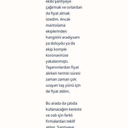
ekibi şantiyeye
çağırmak ve onlardan
da fiyat almak
istedim. Ancak
mantolama
ekiplerinden
hangisini aradıysam
ya doluydu ya da
ekip komple
koronavirüse
yakalanmıştı.
Taşeronlardan fiyat
alırken termin süresi
zaman zaman çok
uzayan taş yünü için
de fiyat aldım.
Bu arada da çatıda
kullanacağım kereste
ve osb için farklı
firmalardan teklif
aldım. Şantiyeye