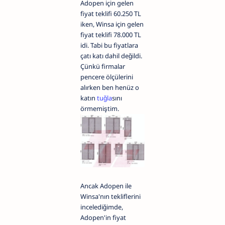
Adopen için gelen
fiyat teklifi 60.250 TL
iken, Winsa için gelen
fiyat teklifi 78.000 TL
idi. Tabi bu fiyatlara
çatı katı dahil değildi.
Çünkü firmalar
pencere ölçülerini
alırken ben henüz o
katın
tuğla
sını
örmemiştim.
Ancak Adopen ile
Winsa'nın tekliflerini
incelediğimde,
Adopen'in fiyat