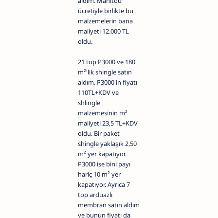
aldım. Manitou
ücretiyle birlikte bu
malzemelerin bana
maliyeti 12.000 TL
oldu.
21 top P3000 ve 180
m²'lik shingle satın
aldım. P3000'in fiyatı
110TL+KDV ve
shlingle
malzemesinin m²
maliyeti 23,5 TL+KDV
oldu. Bir paket
shingle yaklaşık 2,50
m² yer kapatıyor.
P3000 ise bini payı
hariç 10 m² yer
kapatıyor. Ayrıca 7
top arduazlı
membran satın aldım
ve bunun fiyatı da