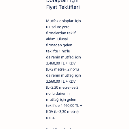
Dolapları İçin
Fiyat Teklifleri
Mutfak dolapları için
ulusal ve yerel
firmalardan teklif
aldım. Ulusal
firmadan gelen
teklifte 1 no'lu
dairenin mutfağı için
3.460,00 TL + KDV
(L=2 metre), 2 no'lu
dairenin mutfağı için
3.560,00 TL + KDV
(L=2,30 metre) ve 3
no'lu dairenin
mutfağı için gelen
teklif de 4.460,00 TL +
KDV (L=3,30 metre)
oldu.