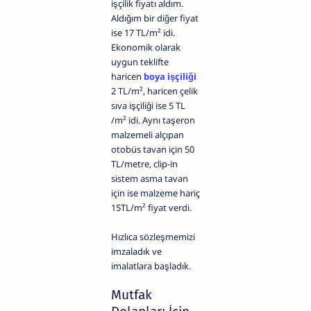
işçilik fiyatı aldım.
Aldığım bir diğer fiyat
ise 17 TL/m² idi.
Ekonomik olarak
uygun teklifte
haricen
boya işçiliği
2 TL/m², haricen çelik
sıva işçiliği ise 5 TL
/m² idi. Aynı taşeron
malzemeli alçıpan
otobüs tavan için 50
TL/metre, clip-in
sistem asma tavan
için ise malzeme hariç
15TL/m² fiyat verdi.
Hızlıca sözleşmemizi
imzaladık ve
imalatlara başladık.
Mutfak