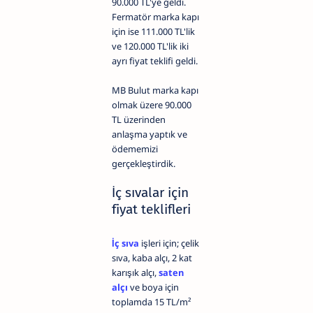
90.000 TL'ye geldi.
Fermatör marka kapı
için ise 111.000 TL'lik
ve 120.000 TL'lik iki
ayrı fiyat teklifi geldi.
MB Bulut marka kapı
olmak üzere 90.000
TL üzerinden
anlaşma yaptık ve
ödememizi
gerçekleştirdik.
İç sıvalar için
fiyat teklifleri
İç sıva
işleri için; çelik
sıva, kaba alçı, 2 kat
karışık alçı,
saten
alçı
ve boya için
toplamda 15 TL/m²