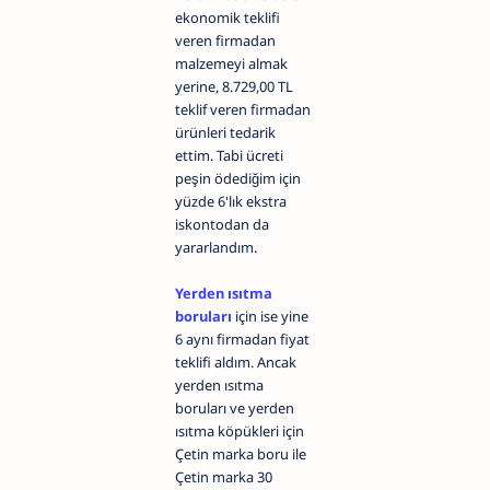
ekonomik teklifi
veren firmadan
malzemeyi almak
yerine, 8.729,00 TL
teklif veren firmadan
ürünleri tedarik
ettim. Tabi ücreti
peşin ödediğim için
yüzde 6'lık ekstra
iskontodan da
yararlandım.
Yerden ısıtma
boruları
için ise yine
6 aynı firmadan fiyat
teklifi aldım. Ancak
yerden ısıtma
boruları ve yerden
ısıtma köpükleri için
Çetin marka boru ile
Çetin marka 30