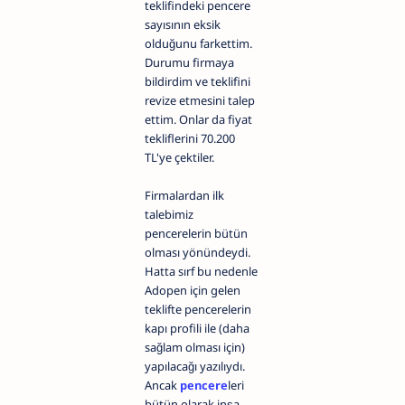
teklifindeki pencere
sayısının eksik
olduğunu farkettim.
Durumu firmaya
bildirdim ve teklifini
revize etmesini talep
ettim. Onlar da fiyat
tekliflerini 70.200
TL'ye çektiler.
Firmalardan ilk
talebimiz
pencerelerin bütün
olması yönündeydi.
Hatta sırf bu nedenle
Adopen için gelen
teklifte pencerelerin
kapı profili ile (daha
sağlam olması için)
yapılacağı yazılıydı.
Ancak
pencere
leri
bütün olarak inşa