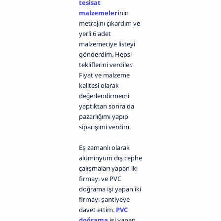
tesisat
malzemeleri
nin
metrajını çıkardım ve
yerli 6 adet
malzemeciye listeyi
gönderdim. Hepsi
tekliflerini verdiler.
Fiyat ve malzeme
kalitesi olarak
değerlendirmemi
yaptıktan sonra da
pazarlığımı yapıp
siparişimi verdim.
Eş zamanlı olarak
alüminyum dış cephe
çalışmaları yapan iki
firmayı ve PVC
doğrama işi yapan iki
firmayı şantiyeye
davet ettim.
PVC
doğrama
işi yapan