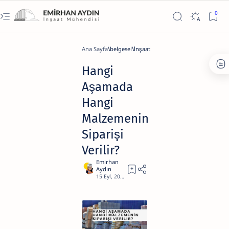
Ana Sayfa
belgesel
İnşaat
Hangi
Aşamada
Hangi
Malzemenin
Siparişi
Verilir?
9