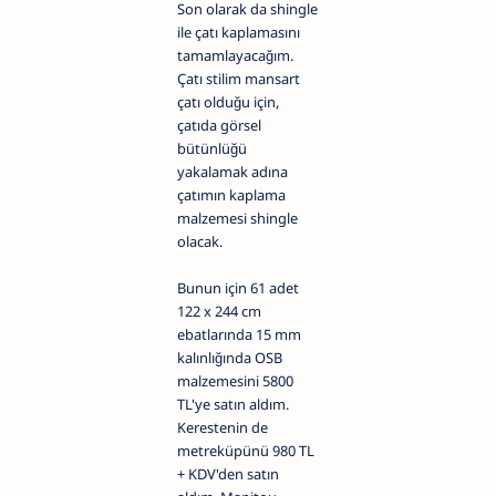
Son olarak da shingle
ile çatı kaplamasını
tamamlayacağım.
Çatı stilim mansart
çatı olduğu için,
çatıda görsel
bütünlüğü
yakalamak adına
çatımın kaplama
malzemesi shingle
olacak.
Bunun için 61 adet
122 x 244 cm
ebatlarında 15 mm
kalınlığında OSB
malzemesini 5800
TL'ye satın aldım.
Kerestenin de
metreküpünü 980 TL
+ KDV'den satın