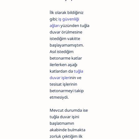
İlk olarak bildiğiniz
gibi;
iş güvenliği
ağları
yüzünden tuğla
duvar örülmesine
istediğim vakitte
başlayamamıştım.
Asıl istediğim
betonarme katlar
ilerlerken aşağı
katlardan da
tuğla
duvar işleri
nin ve
tesisat işlerinin
betonarmeyi takip
etmesiydi.
Mevcut durumda ise
tuğla duvar işini
başlatmamın
akabinde bulmakta
zorluk çektiğim ilk