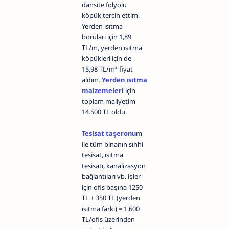
dansite folyolu
köpük tercih ettim.
Yerden ısıtma
boruları için 1,89
TL/m, yerden ısıtma
köpükleri için de
15,98 TL/m² fiyat
aldım.
Yerden ısıtma
malzemeleri
için
toplam maliyetim
14.500 TL oldu.
Tesisat taşeronu
m
ile tüm binanın sıhhi
tesisat, ısıtma
tesisatı, kanalizasyon
bağlantıları vb. işler
için ofis başına 1250
TL + 350 TL (yerden
ısıtma farkı) = 1.600
TL/ofis üzerinden