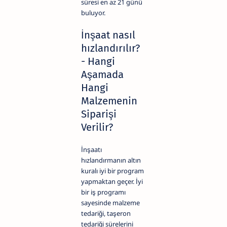
süresi en az 21 günü
buluyor.
İnşaat nasıl
hızlandırılır?
- Hangi
Aşamada
Hangi
Malzemenin
Siparişi
Verilir?
İnşaatı
hızlandırmanın altın
kuralı iyi bir program
yapmaktan geçer. İyi
bir iş programı
sayesinde malzeme
tedariği, taşeron
tedariği sürelerini