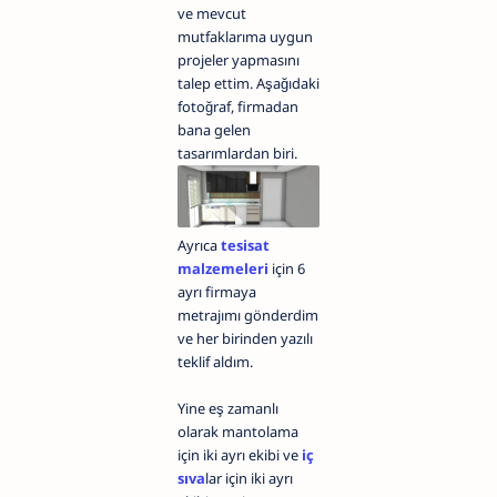
ve mevcut
mutfaklarıma uygun
projeler yapmasını
talep ettim. Aşağıdaki
fotoğraf, firmadan
bana gelen
tasarımlardan biri.
Ayrıca
tesisat
malzemeleri
için 6
ayrı firmaya
metrajımı gönderdim
ve her birinden yazılı
teklif aldım.
Yine eş zamanlı
olarak mantolama
için iki ayrı ekibi ve
iç
sıva
lar için iki ayrı