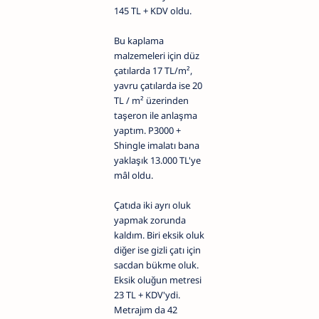
145 TL + KDV oldu.
Bu kaplama
malzemeleri için düz
çatılarda 17 TL/m²,
yavru çatılarda ise 20
TL / m² üzerinden
taşeron ile anlaşma
yaptım. P3000 +
Shingle imalatı bana
yaklaşık 13.000 TL'ye
mâl oldu.
Çatıda iki ayrı oluk
yapmak zorunda
kaldım. Biri eksik oluk
diğer ise gizli çatı için
sacdan bükme oluk.
Eksik oluğun metresi
23 TL + KDV'ydi.
Metrajım da 42