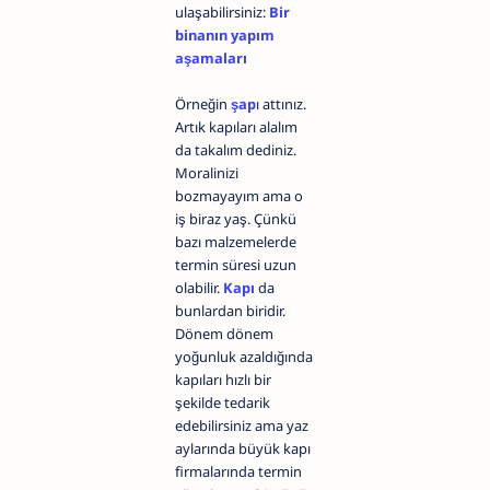
ulaşabilirsiniz:
Bir
binanın yapım
aşamaları
Örneğin
şap
ı attınız.
Artık kapıları alalım
da takalım dediniz.
Moralinizi
bozmayayım ama o
iş biraz yaş. Çünkü
bazı malzemelerde
termin süresi uzun
olabilir.
Kapı
da
bunlardan biridir.
Dönem dönem
yoğunluk azaldığında
kapıları hızlı bir
şekilde tedarik
edebilirsiniz ama yaz
aylarında büyük kapı
firmalarında termin