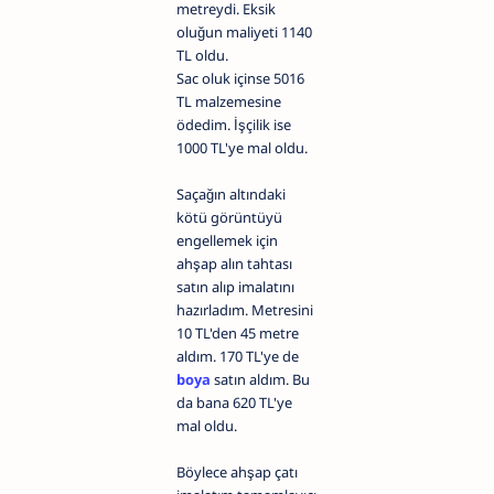
metreydi. Eksik
oluğun maliyeti 1140
TL oldu.
Sac oluk içinse 5016
TL malzemesine
ödedim. İşçilik ise
1000 TL'ye mal oldu.
Saçağın altındaki
kötü görüntüyü
engellemek için
ahşap alın tahtası
satın alıp imalatını
hazırladım. Metresini
10 TL'den 45 metre
aldım. 170 TL'ye de
boya
satın aldım. Bu
da bana 620 TL'ye
mal oldu.
Böylece ahşap çatı