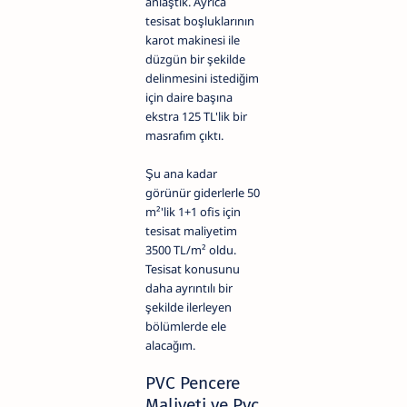
anlaştık. Ayrıca
tesisat boşluklarının
karot makinesi ile
düzgün bir şekilde
delinmesini istediğim
için daire başına
ekstra 125 TL'lik bir
masrafım çıktı.
Şu ana kadar
görünür giderlerle 50
m²'lik 1+1 ofis için
tesisat maliyetim
3500 TL/m² oldu.
Tesisat konusunu
daha ayrıntılı bir
şekilde ilerleyen
bölümlerde ele
alacağım.
PVC Pencere
Maliyeti ve Pvc