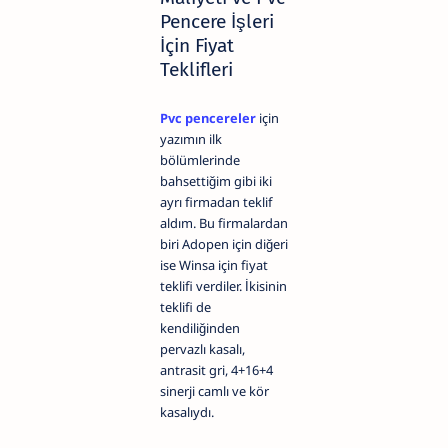
Pencere İşleri
İçin Fiyat
Teklifleri
Pvc pencereler
için
yazımın ilk
bölümlerinde
bahsettiğim gibi iki
ayrı firmadan teklif
aldım. Bu firmalardan
biri Adopen için diğeri
ise Winsa için fiyat
teklifi verdiler. İkisinin
teklifi de
kendiliğinden
pervazlı kasalı,
antrasit gri, 4+16+4
sinerji camlı ve kör
kasalıydı.