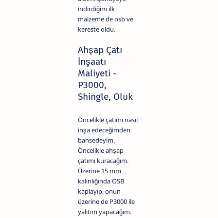
indirdiğim ilk
malzeme de osb ve
kereste oldu.
Ahşap Çatı
İnşaatı
Maliyeti -
P3000,
Shingle, Oluk
Öncelikle çatımı nasıl
inşa edeceğimden
bahsedeyim.
Öncelikle ahşap
çatımı kuracağım.
Üzerine 15 mm
kalınlığında OSB
kaplayıp, onun
üzerine de P3000 ile
yalıtım yapacağım.