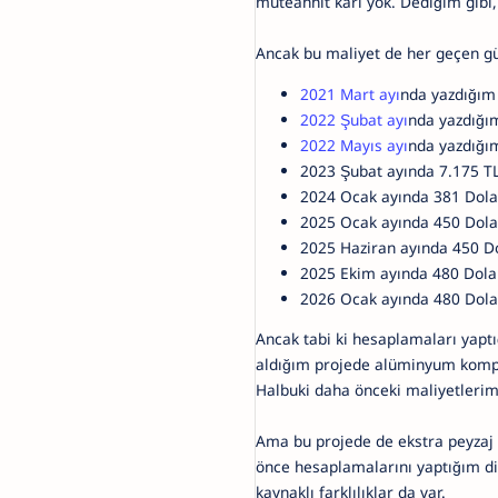
müteahhit kârı yok. Dediğim gibi,
Ancak bu maliyet de her geçen gü
2021 Mart ayı
nda yazdığım
2022 Şubat ayı
nda yazdığım
2022 Mayıs ayı
nda yazdığım
2023 Şubat ayında 7.175 TL
2024 Ocak ayında 381 Dola
2025 Ocak ayında 450 Dola
2025 Haziran ayında 450 Do
2025 Ekim ayında 480 Dolar
2026 Ocak ayında 480 Dola
Ancak tabi ki hesaplamaları yaptı
aldığım projede alüminyum komp
Halbuki daha önceki maliyetleri
Ama bu projede de ekstra peyzaj i
önce hesaplamalarını yaptığım di
kaynaklı farklılıklar da var.