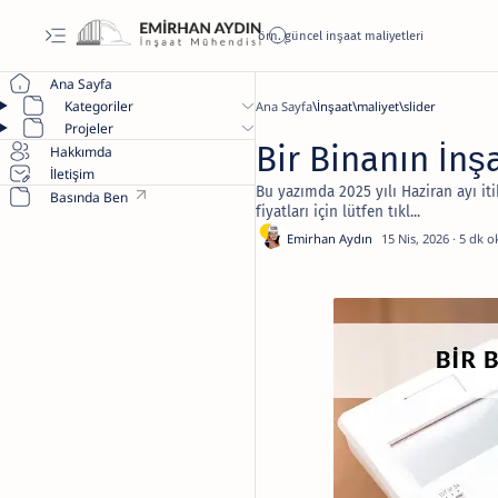
Ana Sayfa
Kategoriler
Ana Sayfa
İnşaat
maliyet
slider
Projeler
Bir Binanın İnş
Hakkımda
İletişim
Bu yazımda 2025 yılı Haziran ayı i
Basında Ben
fiyatları için lütfen tıkl...
5