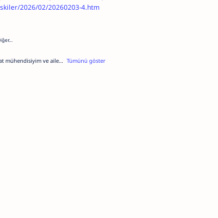
eskiler/2026/02/20260203-4.htm
t mühendisiyim ve aile
t sektörünün en önde gelen
re fayda sağlanması
rdır. Ancak unutmayın ki
anışmak en iyisidir. Lütfen
n çekinmeyin. Bana sosyal
an
ulaşabilirsiniz.