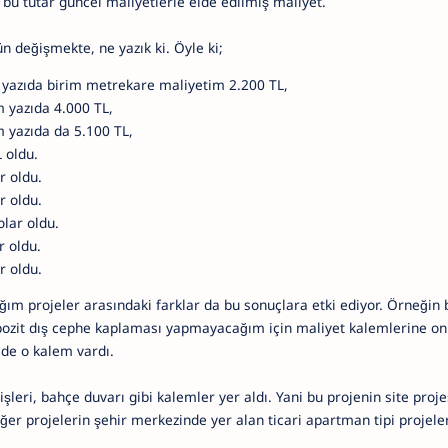
 bu tutar güncel maliyetlerle elde edilmiş maliyet.
n değişmekte, ne yazık ki. Öyle ki;
 yazıda birim metrekare maliyetim 2.200 TL,
 yazıda 4.000 TL,
 yazıda da 5.100 TL,
 oldu.
r oldu.
r oldu.
lar oldu.
 oldu.
r oldu.
ğım projeler arasındaki farklar da bu sonuçlara etki ediyor. Örneğin
ozit dış cephe kaplaması yapmayacağım için maliyet kalemlerine o
mde o kalem vardı.
şleri, bahçe duvarı gibi kalemler yer aldı. Yani bu projenin site proj
ğer projelerin şehir merkezinde yer alan ticari apartman tipi projel