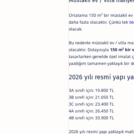
Müstakil ev / villa maliye
Ortalama 150 m² bir müstakil ev v
daha fazla olacaktır. Çünkü tek
te
olacak.
Bu nedenle müstakil ev / villa m
olacaktır. Dolayısıyla
150 m² bir 
tasarlarken genelde özel imalat ç
yazdığım tamamen yaklaşık bir d
2026 yılı resmi yapı ya
3A sınıfı için: 19.800 TL
3B sınıfı için: 21.050 TL
3C sınıfı için: 23.400 TL
4A sınıfı için: 26.450 TL
4B sınıfı için: 33.900 TL
2026 yılı resmi yapı yaklaşık mali