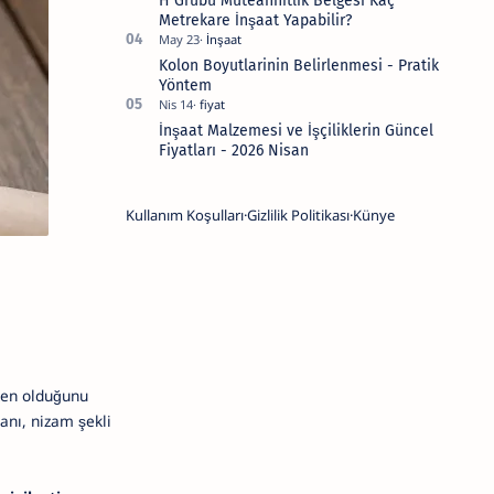
H Grubu Müteahhitlik Belgesi Kaç
Metrekare İnşaat Yapabilir?
Kolon Boyutlarinin Belirlenmesi - Pratik
Yöntem
İnşaat Malzemesi ve İşçiliklerin Güncel
Fiyatları - 2026 Nisan
Kullanım Koşulları
Gizlilik Politikası
Künye
ken olduğunu
anı, nizam şekli