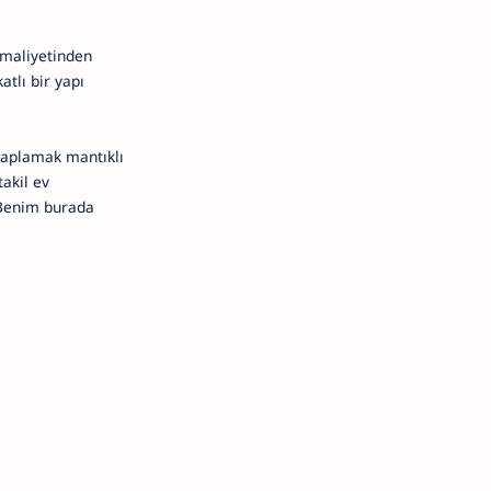
 maliyetinden
atlı bir yapı
saplamak mantıklı
takil ev
. Benim burada