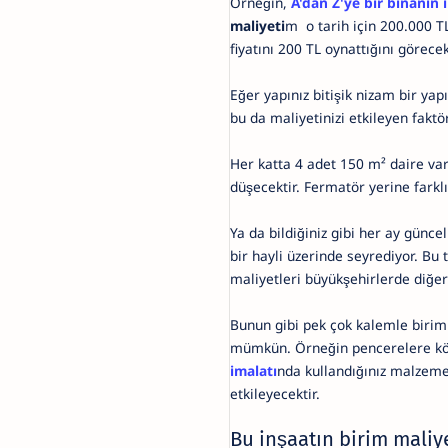
Örneğin,
A'dan Z'ye bir binanın 
maliyeti
m o tarih için 200.000 T
fiyatını 200 TL oynattığını görece
Eğer yapınız bitişik nizam bir ya
bu da maliyetinizi etkileyen faktö
Her katta 4 adet 150 m² daire var
düşecektir. Fermatör yerine farklı
Ya da bildiğiniz gibi her ay günce
bir hayli üzerinde seyrediyor. Bu 
maliyetleri büyükşehirlerde diğer
Bunun gibi pek çok kalemle birim
mümkün. Örneğin pencerelere kö
imalatı
nda kullandığınız malzeme
etkileyecektir.
Bu inşaatın birim maliye