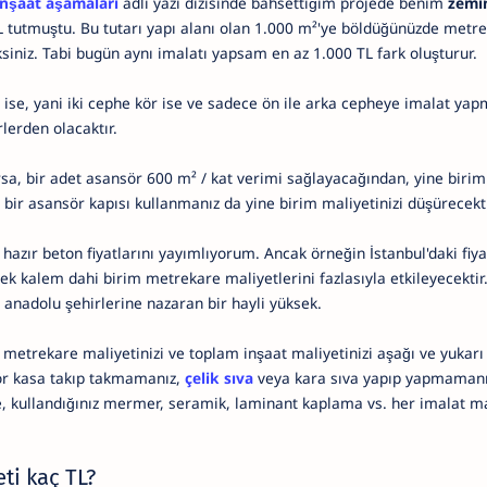
inşaat aşamaları
adlı yazı dizisinde bahsettiğim projede benim
zemin
L tutmuştu. Bu tutarı yapı alanı olan 1.000 m²'ye böldüğünüzde metr
ksiniz. Tabi bugün aynı imalatı yapsam en az 1.000 TL fark oluşturur.
pı ise, yani iki cephe kör ise ve sadece ön ile arka cepheye imalat ya
rlerden olacaktır.
sa, bir adet asansör 600 m² / kat verimi sağlayacağından, yine birim
 bir asansör kapısı kullanmanız da yine birim maliyetinizi düşürecekti
l hazır beton fiyatlarını yayımlıyorum. Ancak örneğin İstanbul'daki fiy
tek kalem dahi birim metrekare maliyetlerini fazlasıyla etkileyecektir.
 anadolu şehirlerine nazaran bir hayli yüksek.
 metrekare maliyetinizi ve toplam inşaat maliyetinizi aşağı ve yukar
r kasa takıp takmamanız,
çelik sıva
veya kara sıva yapıp yapmaman
, kullandığınız mermer, seramik, laminant kaplama vs. her imalat mal
ti kaç TL?