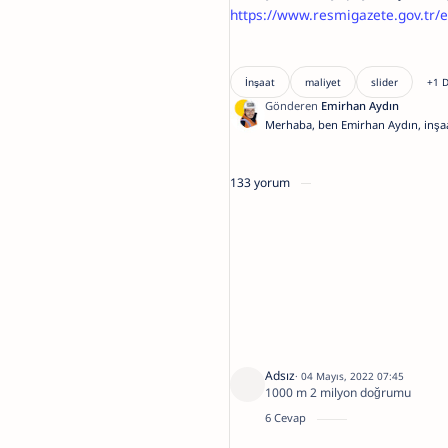
https://www.resmigazete.gov.tr/
Merhaba, ben Emirhan Aydın, inşaa
şirketimiz 27 yıldır Kütahya inşaa
firması. Blogumdaki içerikler sizle
açısından hazırlanmış özenli yazıla
133 yorum
inşaat işlerinde bir profesyonele d
kafanıza takılanları bana sormakta
medya hesaplarımdan veya
burad
Adsız
04 Mayıs, 2022 07:45
1000 m 2 milyon doğrumu