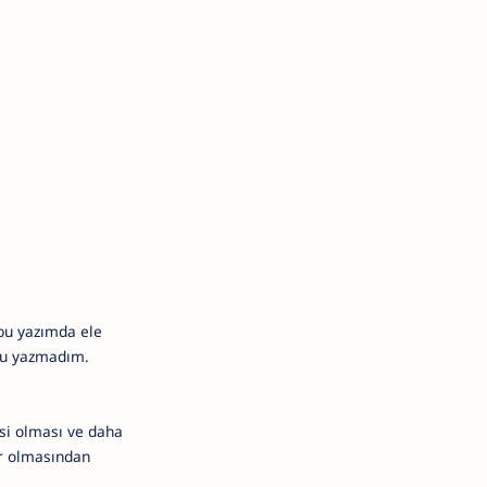
 bu yazımda ele
nu yazmadım.
esi olması ve daha
er olmasından