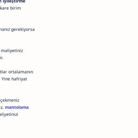
 iyileştirme
ekare birim
pmanız gerekiyorsa
 maliyetiniz
r.
atlar ortalamanın
 Yine hafriyat
ı çekmeniz
ız,
mantolama
iyetinizi