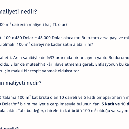
maliyeti nedir?
00 m² dairenin maliyeti kaç TL olur?
i 100 x 480 Dolar = 48.000 Dolar olacaktır. Bu tutara arsa payı ve m
şu olmalı. 100 m² daireyi ne kadar satın alabilirim?
l etti. Arsa sahibiyle de %33 oranında bir anlaşma yaptı. Bu durumd
oldu. E bir de müteahhit kârı ilave etmemiz gerek. Enflasyonun bu k
 için makul bir tespit yapmak oldukça zor.
nın maliyeti nedir?
 Ortalama 100 m² kat brütü olan 10 daireli ve 5 katlı bir apartmanın 
0 Dolar/m² birim maliyetle çarpılmasıyla bulunur. Yani
5 katlı ve 10 d
olacaktır. Tabi bu değer, dairelerin kat brütü 100 m² olduğu varsayım