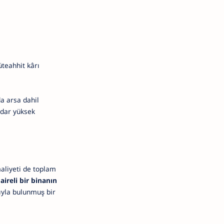
üteahhit kârı
a arsa dahil
adar yüksek
maliyeti de toplam
aireli bir binanın
ıyla bulunmuş bir