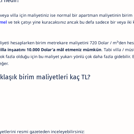
ti nedir?
eya villa için maliyetiniz ise normal bir apartman maliyetinin birim
mel
ve tek çatıyı yine kuracaksınız ancak bu defa sadece bir veya iki k
aliyeti hesaplarken birim metrekare maliyetini 720 Dolar / m²'den he
villa inşaatını 10.000 Dolar'a mâl etmeniz mümkün
. Tabi villa / müs
ok fazla olduğu için bu maliyet yukarı yönlü çok daha fazla gidebilir
eğer.
klaşık birim maliyetleri kaç TL?
yetlerini resmi gazeteden inceleyebilirsiniz: