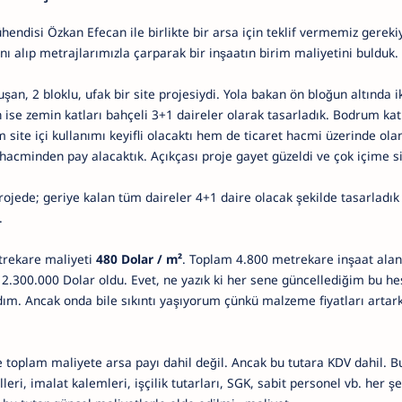
endisi Özkan Efecan ile birlikte bir arsa için teklif vermemiz gerek
nı alıp metrajlarımızla çarparak bir inşaatın birim maliyetini bulduk.
şan, 2 bloklu, ufak bir site projesiydi. Yola bakan ön bloğun altında ik
n ise zemin katları bahçeli 3+1 daireler olarak tasarladık. Bodrum kat
 site içi kullanımı keyifli olacaktı hem de ticaret hacmi üzerinde olan
t hacminden pay alacaktık. Açıkçası proje gayet güzeldi ve çok içime s
rojede; geriye kalan tüm daireler 4+1 daire olacak şekilde tasarladık
.
trekare maliyeti
480 Dolar / m²
. Toplam 4.800 metrekare inşaat alan
 2.300.000 Dolar oldu. Evet, ne yazık ki her sene güncellediğim bu he
m. Ancak onda bile sıkıntı yaşıyorum çünkü malzeme fiyatları artark
toplam maliyete arsa payı dahil değil. Ancak bu tutara KDV dahil. Bu
leri, imalat kalemleri, işçilik tutarları, SGK, sabit personel vb. her ş