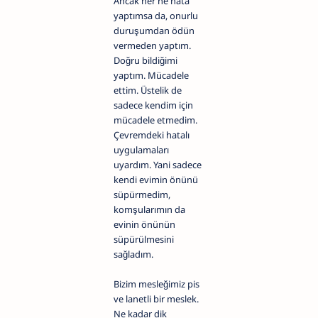
Ancak her ne hata
yaptımsa da, onurlu
duruşumdan ödün
vermeden yaptım.
Doğru bildiğimi
yaptım. Mücadele
ettim. Üstelik de
sadece kendim için
mücadele etmedim.
Çevremdeki hatalı
uygulamaları
uyardım. Yani sadece
kendi evimin önünü
süpürmedim,
komşularımın da
evinin önünün
süpürülmesini
sağladım.
Bizim mesleğimiz pis
ve lanetli bir meslek.
Ne kadar dik