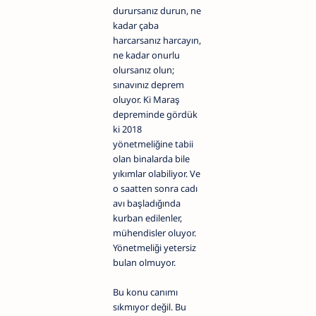
durursanız durun, ne
kadar çaba
harcarsanız harcayın,
ne kadar onurlu
olursanız olun;
sınavınız deprem
oluyor. Ki Maraş
depreminde gördük
ki 2018
yönetmeliğine tabii
olan binalarda bile
yıkımlar olabiliyor. Ve
o saatten sonra cadı
avı başladığında
kurban edilenler,
mühendisler oluyor.
Yönetmeliği yetersiz
bulan olmuyor.
Bu konu canımı
sıkmıyor değil. Bu