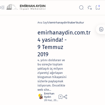
Ana Sayfa
emirhanaydin
haber
kultur
emirhanaydin.com.tr
4 yasinda! -
9 Temmuz
2019
4. yılını dolduran ve
bu süreçte toplam
yaklaşık üç milyon
ziyaretçi ağırlayan
blogumun hikayesini
sizlerle paylaşmak
istiyorum. Öncelikle
web site...
9