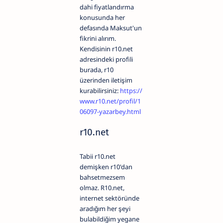
dahi fiyatlandırma
konusunda her
defasında Maksut'un
fikrini alırım.
Kendisinin r10.net
adresindeki profili
burada, r10
üzerinden iletişim
kurabilirsiniz:
https://
www.r10.net/profil/1
06097-yazarbey.html
r10.net
Tabii r10.net
demişken r10'dan
bahsetmezsem
olmaz. R10.net,
internet sektöründe
aradığım her şeyi
bulabildiğim yegane