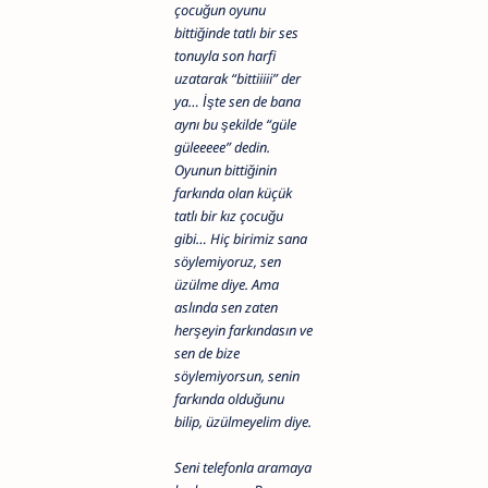
çocuğun oyunu
bittiğinde tatlı bir ses
tonuyla son harfi
uzatarak “bittiiiii” der
ya… İşte sen de bana
aynı bu şekilde “güle
güleeeee” dedin.
Oyunun bittiğinin
farkında olan küçük
tatlı bir kız çocuğu
gibi… Hiç birimiz sana
söylemiyoruz, sen
üzülme diye. Ama
aslında sen zaten
herşeyin farkındasın ve
sen de bize
söylemiyorsun, senin
farkında olduğunu
bilip, üzülmeyelim diye.
Seni telefonla aramaya