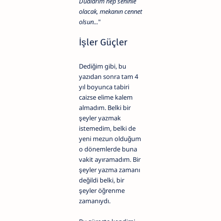
Dualarım hep seninle
olacak, mekanın cennet
olsun...
"
İşler Güçler
Dediğim gibi, bu
yazıdan sonra tam 4
yıl boyunca tabiri
caizse elime kalem
almadım. Belki bir
şeyler yazmak
istemedim, belki de
yeni mezun olduğum
o dönemlerde buna
vakit ayıramadım. Bir
şeyler yazma zamanı
değildi belki, bir
şeyler öğrenme
zamanıydı.