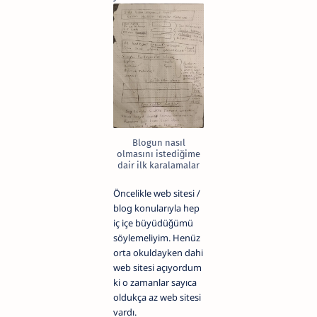
Blogun nasıl
olmasını istediğime
dair ilk karalamalar
Öncelikle web sitesi /
blog konularıyla hep
iç içe büyüdüğümü
söylemeliyim. Henüz
orta okuldayken dahi
web sitesi açıyordum
ki o zamanlar sayıca
oldukça az web sitesi
vardı.