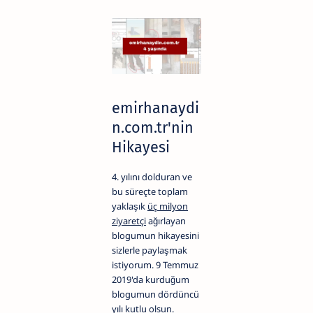
emirhanaydi
n.com.tr'nin
Hikayesi
4. yılını dolduran ve
bu süreçte toplam
yaklaşık
üç milyon
ziyaretçi
ağırlayan
blogumun hikayesini
sizlerle paylaşmak
istiyorum. 9 Temmuz
2019'da kurduğum
blogumun dördüncü
yılı kutlu olsun.