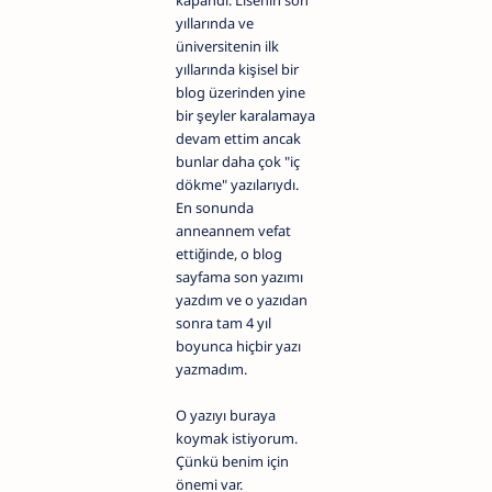
kapandı. Lisenin son
yıllarında ve
üniversitenin ilk
yıllarında kişisel bir
blog üzerinden yine
bir şeyler karalamaya
devam ettim ancak
bunlar daha çok "iç
dökme" yazılarıydı.
En sonunda
anneannem vefat
ettiğinde, o blog
sayfama son yazımı
yazdım ve o yazıdan
sonra tam 4 yıl
boyunca hiçbir yazı
yazmadım.
O yazıyı buraya
koymak istiyorum.
Çünkü benim için
önemi var.