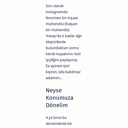
Son olarak
instagramda
fenomen bir inşaat
mühendisi (İtalyan
bir mühendis)
Hatay'da o kadar ağır
eleştirilerde
bulunduktan sonra
kendi inşaatının rezil
işçiliğini paylaşmış.
Ee ayinesi iştir
kişinin, lafa bakılmaz
adamım...
Neyse
Konumuza
Dönelim
4 yıl önce bu
dönemlerde bir