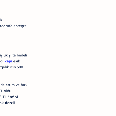
ak
fotoğrafa entegre
şluk şilte bedeli
ngi
kapı
eşik
gelik için 500
de ettim ve farklı
TL oldu.
 TL / m²'yi
ak derzli