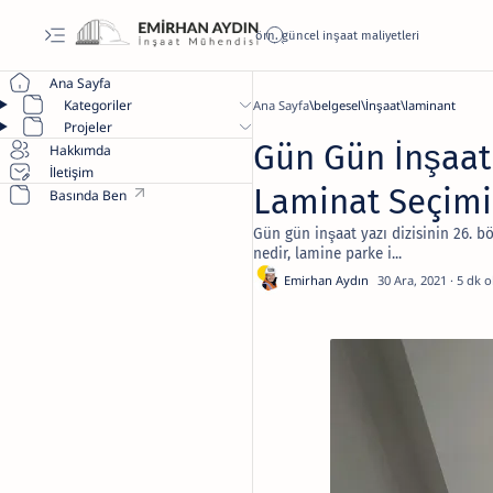
Ana Sayfa
Kategoriler
Ana Sayfa
belgesel
İnşaat
laminant
Projeler
Gün Gün İnşaat 
Hakkımda
İletişim
Laminat Seçimi
Basında Ben
Gün gün inşaat yazı dizisinin 26. 
nedir, lamine parke i...
5