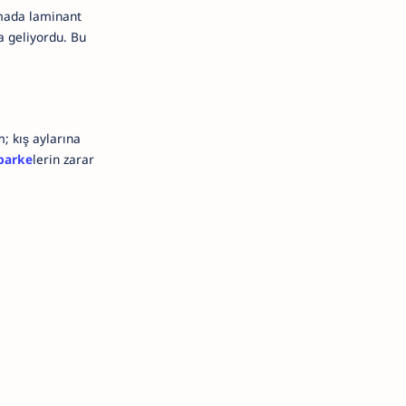
mada laminant
a geliyordu. Bu
; kış aylarına
parke
lerin zarar