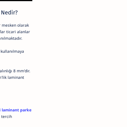
 Nedir?
lar mesken olarak
lar ticari alanlar
anılmaktadır.
a kullanılmaya
lınlığı 8 mm'dir.
'lik laminant
i laminant parke
 tercih