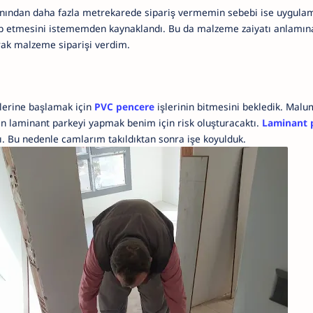
nından daha fazla metrekarede sipariş vermemin sebebi ise uygula
akip etmesini istememden kaynaklandı. Bu da malzeme zaiyatı anlamın
arak malzeme siparişi verdim.
lerine başlamak için
PVC pencere
işlerinin bitmesini bekledik. Malum
n laminant parkeyi yapmak benim için risk oluşturacaktı.
Laminant 
. Bu nedenle camlarım takıldıktan sonra işe koyulduk.