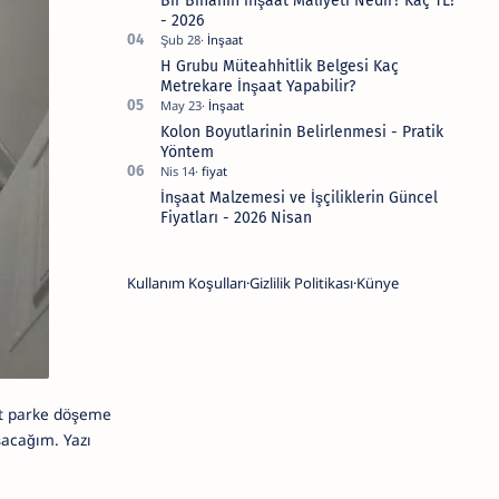
Bir Binanın İnşaat Maliyeti Nedir? Kaç TL?
- 2026
H Grubu Müteahhitlik Belgesi Kaç
Metrekare İnşaat Yapabilir?
Kolon Boyutlarinin Belirlenmesi - Pratik
Yöntem
İnşaat Malzemesi ve İşçiliklerin Güncel
Fiyatları - 2026 Nisan
Kullanım Koşulları
Gizlilik Politikası
Künye
nat parke döşeme
ışacağım.
Yazı