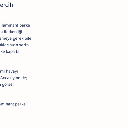
ercih
a laminant parke
ı iletkenliği
lemeye gerek bile
klarınızın serin
ke kaplı bir
imi havayı
 Ancak yine de;
 görsel
aminant parke