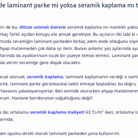
rde laminant parke mi yoksa seramik kaplama mı t
iri de bu.
Alttan ısıtmalı daire
de seramik kaplama mı mantıklı yoks
aç farklı açıdan konuyu ele almak gerekiyor. Bu açıların ilki tabi ki ıs
ğımızda seramiğin laminant parkeden birkaç adım önde olduğunu söy
 ahşap malzemeden çok daha iyi iletir. Bunun anlamı; yaz aylarında aya
larında da ayaklarınızın sıcak bir yüzeye temas etmesi. Laminant par
unda verim seramiğe göre düşük olacaktır.
acak olursak;
seramik kaplama
, laminant kaplamanın verdiği o sam
rtık, laminant parke görüntüsünü taklit etmeye başladılar, bu doğru.
havasını yakalayamıyorlar. Ben evimde otururken ahşap malzemenin
iyorum. Hastane koridorunun soğukluğunu değil!
ak da; ortalama
seramik kaplama maliyeti
63 TL/m² iken, ortalama l
arında.
 ben oyumu direkt olarak laminant parkeden yana kullanırım.