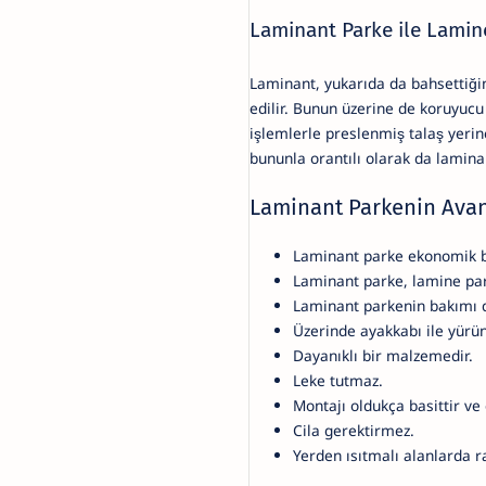
Laminant Parke ile Lamine
Laminant, yukarıda da bahsettiğim 
edilir. Bunun üzerine de koruyuc
işlemlerle preslenmiş talaş yer
bununla orantılı olarak da lamin
Laminant Parkenin Avan
Laminant parke ekonomik b
Laminant parke, lamine par
Laminant parkenin bakımı d
Üzerinde ayakkabı ile yürüne
Dayanıklı bir malzemedir.
Leke tutmaz.
Montajı oldukça basittir ve 
Cila gerektirmez.
Yerden ısıtmalı alanlarda rah