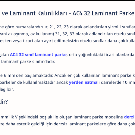
ı ve Laminant Kalınlıkları - AC4 32 Laminant Parke
ne göre numaralandırılır. 21, 22, 23 olarak adlandırılan yirmili sınıf
ani az aşınma, az kullanım) 31, 32, 33 olarak adlandırılan otuzlu sınıf
esken veya ticari alan ayırt edilmeksizin otuzlu sınıflar daha çok kull
aşılan
AC4 32 sınıf laminant parke
, orta yoğunluktaki ticari alanlard
 laminant parke sınıfındadır.
ise 6 mm'den başlamaktadır. Ancak en çok kullanılan laminant parke ka
parkeler de kullanılmaktadır ancak
yerden ısıtma
lı dairelerde 10 mm
eğildir.
ir?
 mm'lik V şeklindeki boşluk ile oluşan laminant parke modeline
derzl
öze daha estetik geldiği için derzsiz laminant parkelere göre daha çok