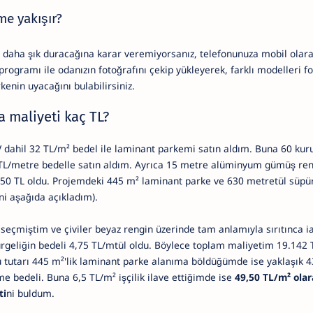
me yakışır?
 daha şık duracağına karar veremiyorsanız, telefonunuza mobil olar
 programı ile odanızın fotoğrafını çekip yükleyerek, farklı modelleri 
kenin uyacağını bulabilirsiniz.
 maliyeti kaç TL?
V dahil 32 TL/m² bedel ile laminant parkemi satın aldım. Buna 60 kuru
,5 TL/metre bedelle satın aldım. Ayrıca 15 metre alüminyum gümüş re
 150 TL oldu. Projemdeki 445 m² laminant parke ve 630 metretül süpür
ini aşağıda açıkladım).
 seçmiştim ve çiviler beyaz rengin üzerinde tam anlamıyla sırıtınca ia
rgeliğin bedeli 4,75 TL/mtül oldu. Böylece toplam maliyetim 19.142 
bu tutarı 445 m²'lik laminant parke alanıma böldüğümde ise yaklaşık 43
 bedeli. Buna 6,5 TL/m² işçilik ilave ettiğimde ise
49,50 TL/m² olar
ti
ni buldum.