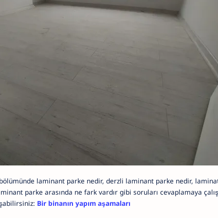
. bölümünde laminant parke nedir, derzli laminant parke nedir, lami
laminant parke arasında ne fark vardır gibi soruları cevaplamaya çal
abilirsiniz:
Bir binanın yapım aşamaları