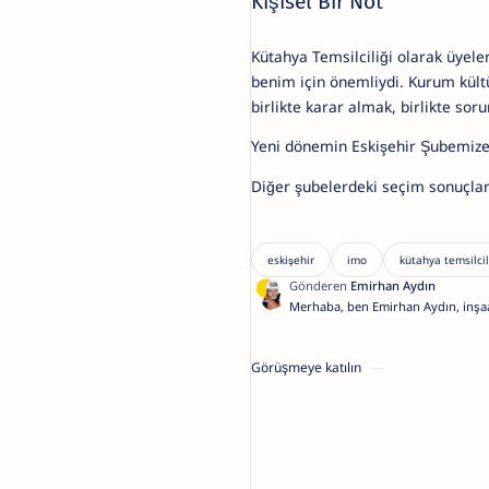
Kişisel Bir Not
Kütahya Temsilciliği olarak üyele
benim için önemliydi. Kurum kültü
birlikte karar almak, birlikte sor
Yeni dönemin Eskişehir Şubemize,
Diğer şubelerdeki seçim sonuçları
Merhaba, ben Emirhan Aydın, inşaa
şirketimiz 27 yıldır Kütahya inşaa
firması. Blogumdaki içerikler sizle
açısından hazırlanmış özenli yazıla
Görüşmeye katılın
inşaat işlerinde bir profesyonele d
kafanıza takılanları bana sormakta
medya hesaplarımdan veya
burad