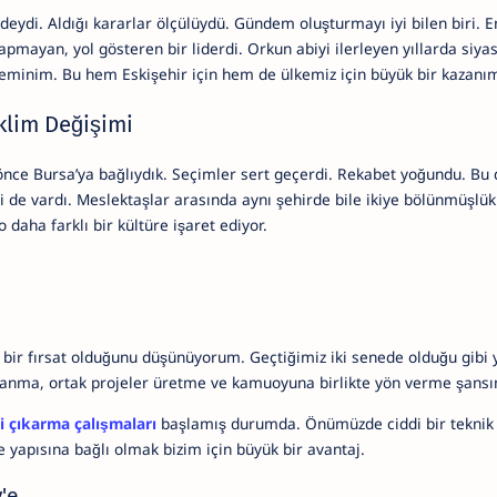
indeydi. Aldığı kararlar ölçülüydü. Gündem oluşturmayı iyi bilen biri. 
apmayan, yol gösteren bir liderdi. Orkun abiyi ilerleyen yıllarda siya
 eminim. Bu hem Eskişehir için hem de ülkemiz için büyük bir kazanım
İklim Değişimi
önce Bursa’ya bağlıydık. Seçimler sert geçerdi. Rekabet yoğundu. Bu
eri de vardı. Meslektaşlar arasında aynı şehirde bile ikiye bölünmüşlü
daha farklı bir kültüre işaret ediyor.
 bir fırsat olduğunu düşünüyorum. Geçtiğimiz iki senede olduğu gibi 
rlanma, ortak projeler üretme ve kamuoyuna birlikte yön verme şansı
i çıkarma çalışmaları
başlamış durumda. Önümüzde ciddi bir teknik
 yapısına bağlı olmak bizim için büyük bir avantaj.
'e