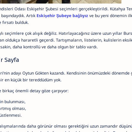
isleri Odası Eskişehir Şubesi seçimleri gerçekleştirildi. Kütahya Tem
k başındaydık. Artık
Eskişehir Şubeye bağlıyız
ve bu yeni dönemin il
fırsatı bulduk.
ı seçimlere çok alışık değiliz. Hatırlayacağınız üzere uzun yıllar Burs
 oldukça hararetli geçerdi. Tartışmaların, listelerin, kulislerin eksi
sakin, daha kontrollü ve daha olgun bir tablo vardı.
ir Sayfa
ri’nin adayı Oytun Gökten kazandı. Kendisinin önümüzdeki dönemde g
ir en küçük bir tereddüdüm yok.
e birkaç önemli detay göze çarpıyor:
in bulunması,
artmış olması,
 üstlenmesi.
çalışmalarında daha görünür olması gerektiğini uzun zamandır düşü