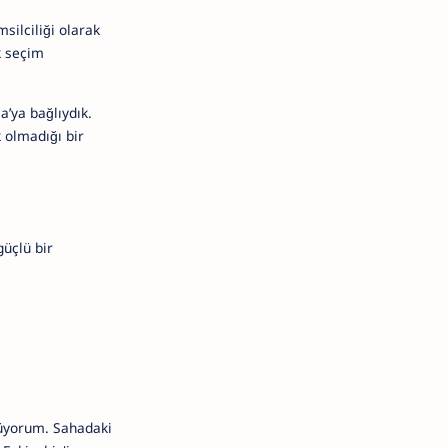
silciliği olarak
k seçim
a’ya bağlıydık.
k olmadığı bir
üçlü bir
nüyorum. Sahadaki