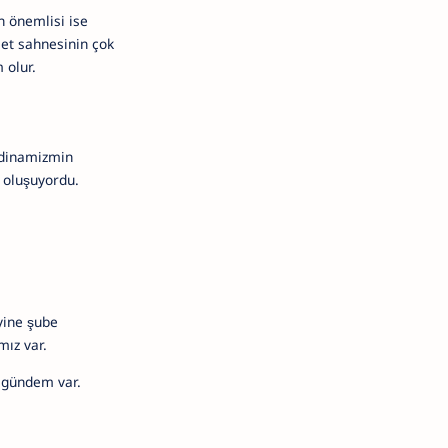
En önemlisi ise
set sahnesinin çok
 olur.
 dinamizmin
k oluşuyordu.
yine şube
mız var.
 gündem var.