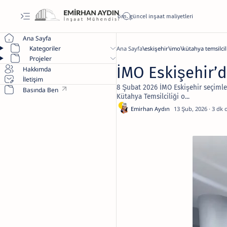
Ana Sayfa
Kategoriler
Ana Sayfa
eskişehir
imo
kütahya temsilcil
Projeler
İMO Eskişehir’
Hakkımda
İletişim
8 Şubat 2026 İMO Eskişehir seçimle
Basında Ben
Kütahya Temsilciliği o...
3