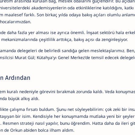
üretim arasında kurulan bağ, meslek odalarını güçlendirir. Bu açıdan 
iversitelerdeki akademisyenlerin oda etkinliklerine katıldığını, katkı
m maalesef farklı. Son birkaç yılda odaya bakış açıları olumlu anlam
 hocalarımızdan.
de daha fazla yer alması ise ayrıca önemli. İnşaat sektörü hala erk
mekanizmalarında çeşitlilik arttıkça, bakış açısı da zenginleşiyor.
amanda delegeleri de belirledi sandığa gelen meslektaşlarımız. Ben,
msilcisi Murat Gül; Kütahya'yı Genel Merkez'de temsil edecek delegel
in Ardından
em kuralı nedeniyle görevini bırakmak zorunda kaldı. Veda konuşma
onda büyük alkış aldı.
birlikte çalışma fırsatı buldum. Şunu net söyleyebilirim: çok zeki bir i
le taşıyan bir isim. Kendisiyle her konuşmamda mutlaka yeni bir şeyl
esmen strateji nasıl yapılır, bunu öğrendim. Hatta daha da ileri gi
ken de Orkun abiden bolca ilham aldım.