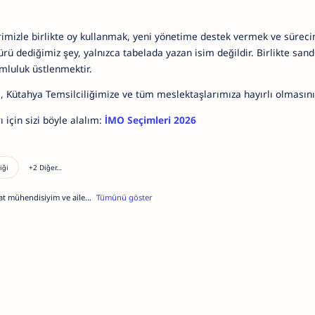
rimizle birlikte oy kullanmak, yeni yönetime destek vermek ve sürec
rü dediğimiz şey, yalnızca tabelada yazan isim değildir. Birlikte san
umluluk üstlenmektir.
 Kütahya Temsilciliğimize ve tüm meslektaşlarımıza hayırlı olmasını
 için sizi böyle alalım:
İMO Seçimleri 2026
t mühendisiyim ve aile
t sektörünün en önde gelen
re fayda sağlanması
rdır. Ancak unutmayın ki
anışmak en iyisidir. Lütfen
n çekinmeyin. Bana sosyal
an
ulaşabilirsiniz.