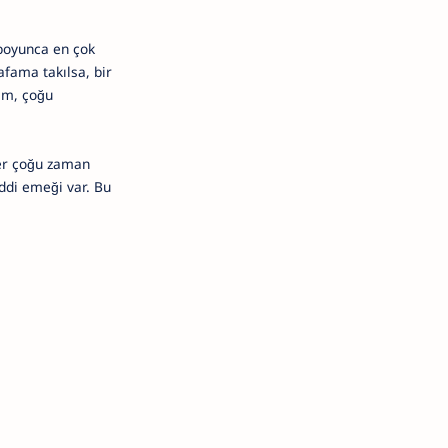
 boyunca en çok
fama takılsa, bir
im, çoğu
ler çoğu zaman
ddi emeği var. Bu