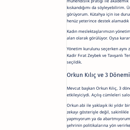
mühendislik pratiği ile akademik 
kıskandığımı da söyleyebilirim. Ün
görüyorum. Kütahya için ise duru
henüz yeterince destek alamadık
Kadın meslektaşlarımızın yönetim
alan olarak görülüyor. Oysa karar 
Yönetim kurulunu seçerken aynı z
Kadir Fırat Zeybek ve Tavşanlı Te
seçildik.
Orkun Kılıç ve 3 Dönem
Mevcut başkan Orkun Kılıç, 3 dön
etkileyiciydi. Açılış cümleleri sal
Orkun abi ile yaklaşık iki yıldır 
zekayı gösterişle değil, sakinlik
yapmıyorum ya da abartmıyorum. R
şehrinin politikalarına yön verir