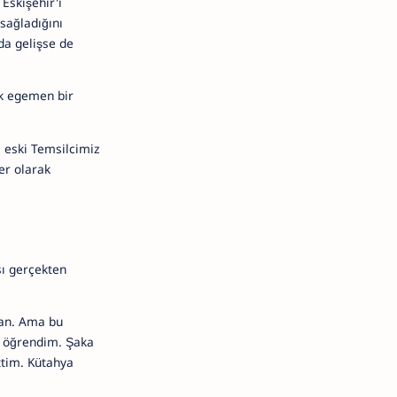
Eskişehir'i
 sağladığını
da gelişse de
ek egemen bir
 eski Temsilcimiz
er olarak
sı gerçekten
nsan. Ama bu
er öğrendim. Şaka
ttim. Kütahya