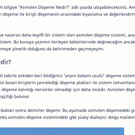
lı bilgiye "Asmolen Döşeme Nedir?" adlı yazıda ulaşabileceksiniz. An
 döşeme ile kirişli döşemenin arasındaki kıyaslama ve değerlendi
eye nazaran daha keyifli bir sistem olan asmolen döşeme sistemi, ava
 sistem. Bu konuya yazımın ilerleyen bölümlerinde değineceğim anca
şemeye yönelik olduğunu da belirtmeden geçmeyeyim.
dir?
sit tabirle eskiden beri bildiğimiz "anam babam usulü" döşeme sistemi
i bozan kirişlerin çevrelediği döşeme plakları ile sistem tamamlanı
döşeme kalınlığı nervürler olmadığı için daha incedir. Asmolen döş
 işçiliği bulunur.
kurduktan sonra demirler döşenir. Bu aşamada asmolen döşemedeki gib
ünkü asmolen döşeme sistemindeki gibi yüzey düzleyici dolgu malze