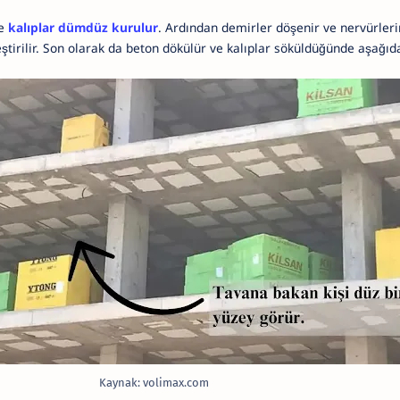
le
kalıplar dümdüz kurulur
. Ardından demirler döşenir ve nervürlerin
tirilir. Son olarak da beton dökülür ve kalıplar söküldüğünde aşağıda
Kaynak: volimax.com