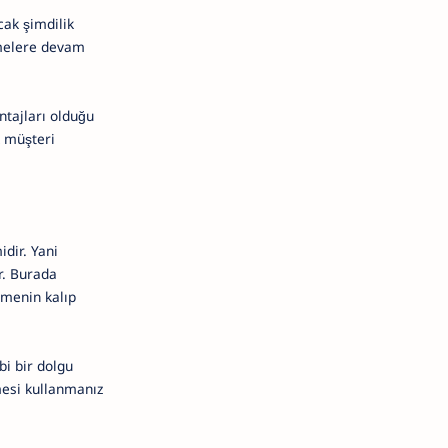
cak şimdilik
rmelere devam
ntajları olduğu
k müşteri
dir. Yani
r. Burada
emenin kalıp
i bir dolgu
mesi kullanmanız