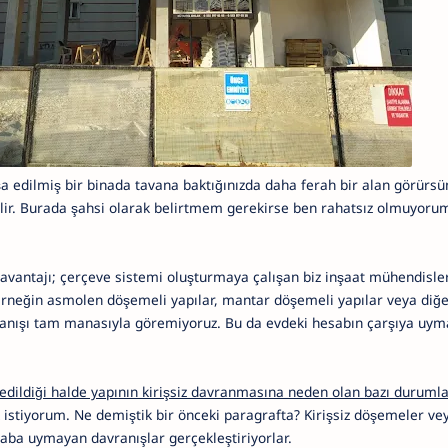
nşa edilmiş bir binada tavana baktığınızda daha ferah bir alan görürs
bilir. Burada şahsi olarak belirtmem gerekirse ben rahatsız olmuyoru
 avantajı; çerçeve sistemi oluşturmaya çalışan biz inşaat mühendisler
Örneğin asmolen döşemeli yapılar, mantar döşemeli yapılar veya diğer
anışı tam manasıyla göremiyoruz. Bu da evdeki hesabın çarşıya uy
 edildiği halde yapının kirişsiz davranmasına neden olan bazı durumla
istiyorum. Ne demiştik bir önceki paragrafta? Kirişsiz döşemeler v
ba uymayan davranışlar gerçekleştiriyorlar.