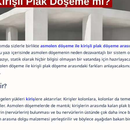
mda sizlerle birlikte
asmolen döşeme ile kirişli plak döşeme arası
bu yazı içerisinde asmolen döşemenin neden dezavantajlı bir sistem o
yazıyı, statik olarak hiçbir bilgisi olmayan bir vatandaş için hazırlaya
molen döşeme ile kirişli plak döşeme arasındaki farkları anlayacaksın
.
ir?
 gelen yükleri
kiriş
lere aktarırlar. Kirişler kolonlara, kolonlar da temel
şler. Asmolen döşemelerde de mantık; kirişlerin arasında kalan plak 
erin (nervürlerin) bulunması ve bu nervürlerin üstünde çok daha ince b
n arasına dolgu malzemesi yerleştirilir ve böylece aşağıdan bakan bi