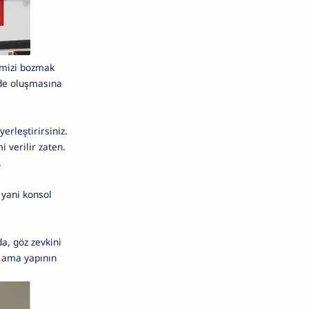
imizi bozmak
lde oluşmasına
erleştirirsiniz.
 verilir zaten.
.
 yani konsol
da, göz zevkini
ı ama yapının