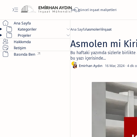
Ana Sayfa
Kategoriler
Ana Sayfa
asmolen
İnşaat
Projeler
Asmolen mi Kir
Hakkımda
İletişim
Bu haftaki yazımda sizlerle birlikte
Basında Ben
bu yazı içerisinde...
4