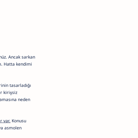
ünüz. Ancak sarkan
m. Hatta kendimi
inin tasarladığı
 kirişsiz
mamasına neden
r var.
Konusu
eya asmolen