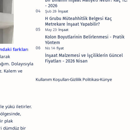
Bir Binanın İnşaat Maliyeti Nedir? Kaç TL?
- 2026
H Grubu Müteahhitlik Belgesi Kaç
Metrekare İnşaat Yapabilir?
Kolon Boyutlarinin Belirlenmesi - Pratik
Yöntem
ndaki farklar
ı
İnşaat Malzemesi ve İşçiliklerin Güncel
larak
Fiyatları - 2026 Nisan
cağım. Dolayısıyla
ız. Kalem ve
Kullanım Koşulları
Gizlilik Politikası
Künye
e yükü iletirler.
bölgesinde,
ir plak
ri dümdüz bir