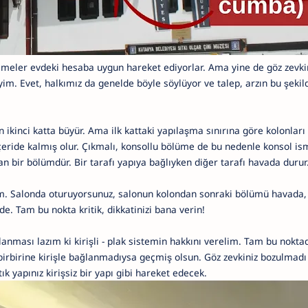
şemeler evdeki hesaba uygun hareket ediyorlar. Ama yine de göz zevk
iyim. Evet, halkımız da genelde böyle söylüyor ve talep, arzın bu şeki
n ikinci katta büyür. Ama ilk kattaki yapılaşma sınırına göre kolonları y
çeride kalmış olur. Çıkmalı, konsollu bölüme de bu nedenle konsol ismi
an bir bölümdür. Bir tarafı yapıya bağlıyken diğer tarafı havada durur
m. Salonda oturuyorsunuz, salonun kolondan sonraki bölümü havada,
de. Tam bu nokta kritik, dikkatinizi bana verin!
ğlanması lazım ki kirişli - plak sistemin hakkını verelim. Tam bu nokta
 birbirine kirişle bağlanmadıysa geçmiş olsun. Göz zevkiniz bozulmad
tık yapınız kirişsiz bir yapı gibi hareket edecek.