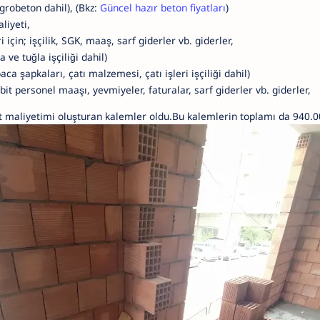
grobeton dahil), (Bkz:
Güncel hazır beton fiyatları
)
liyeti,
için; işçilik, SGK, maaş, sarf giderler vb. giderler,
a ve tuğla işçiliği dahil)
baca şapkaları, çatı malzemesi, çatı işleri işçiliği dahil)
bit personel maaşı, yevmiyeler, faturalar, sarf giderler vb. giderler,
t maliyetimi oluşturan kalemler oldu.Bu kalemlerin toplamı da 940.0