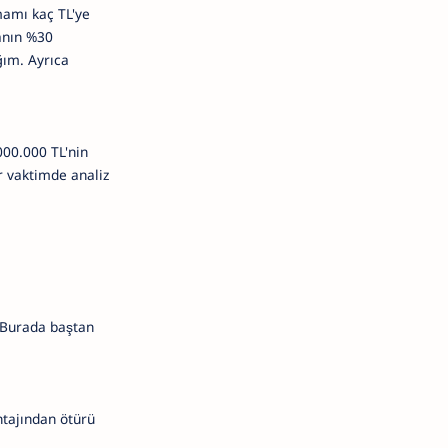
mamı kaç TL'ye
anın %30
ım. Ayrıca
000.000 TL'nin
 vaktimde analiz
r. Burada baştan
ntajından ötürü