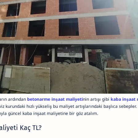
arın ardından
betonarme inşaat maliyeti
nin artışı gibi
kaba inşaat 
viz kurundaki hızlı yükseliş bu maliyet artışlarındaki başlıca sebepler.
ıyla güncel kaba inşaat maliyetine bir göz atalım.
liyeti Kaç TL?