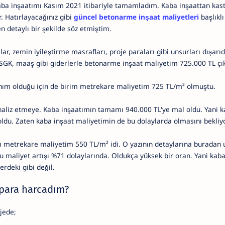
aba inşaatımı Kasım 2021 itibariyle tamamladım. Kaba inşaattan ka
er. Hatırlayacağınız gibi
güncel betonarme inşaat maliyetleri
başlıkl
 detaylı bir şekilde söz etmiştim.
ar, zemin iyileştirme masrafları, proje paraları gibi unsurları dışarı
, SGK, maaş gibi giderlerle betonarme inşaat maliyetim 725.000 TL çı
anım olduğu için de birim metrekare maliyetim 725 TL/m² olmuştu.
aliz etmeye. Kaba inşaatımın tamamı 940.000 TL'ye mal oldu. Yani k
ldu. Zaten kaba inşaat maliyetimin de bu dolaylarda olmasını bekli
 metrekare maliyetim 550 TL/m² idi. O yazının detaylarına buradan ul
u maliyet artışı %71 dolaylarında. Oldukça yüksek bir oran. Yani kaba 
erdeki gibi değil.
para harcadım?
jede;