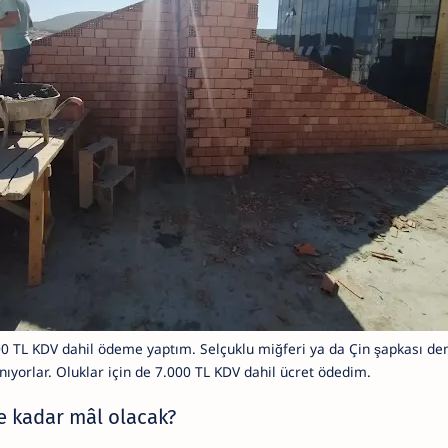
000 TL KDV dahil ödeme yaptım. Selçuklu miğferi ya da Çin şapkası de
nıyorlar. Oluklar için de 7.000 TL KDV dahil ücret ödedim.
e kadar mâl olacak?