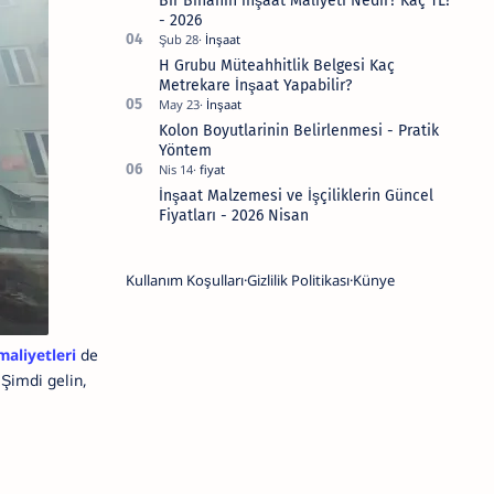
Bir Binanın İnşaat Maliyeti Nedir? Kaç TL?
- 2026
H Grubu Müteahhitlik Belgesi Kaç
Metrekare İnşaat Yapabilir?
Kolon Boyutlarinin Belirlenmesi - Pratik
Yöntem
İnşaat Malzemesi ve İşçiliklerin Güncel
Fiyatları - 2026 Nisan
Kullanım Koşulları
Gizlilik Politikası
Künye
maliyetleri
de
 Şimdi gelin,