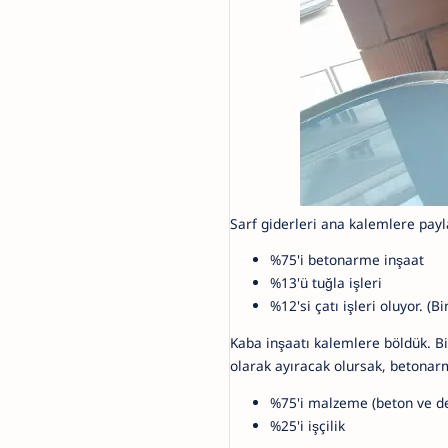
Sarf giderleri ana kalemlere payla
%75'i betonarme inşaat
%13'ü tuğla işleri
%12'si çatı işleri oluyor. (
Kaba inşaatı kalemlere böldük. B
olarak ayıracak olursak, betonar
%75'i malzeme (beton ve d
%25'i işçilik