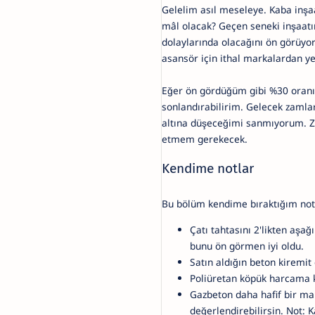
Gelelim asıl meseleye. Kaba inş
mâl olacak? Geçen seneki inşaatı
dolaylarında olacağını ön görü
asansör için ithal markalardan y
Eğer ön gördüğüm gibi %30 oranın
sonlandırabilirim. Gelecek zamla
altına düşeceğimi sanmıyorum. Z
etmem gerekecek.
Kendime notlar
Bu bölüm kendime bıraktığım not
Çatı tahtasını 2'likten aşağ
bunu ön görmen iyi oldu.
Satın aldığın beton kiremi
Poliüretan köpük harcama 
Gazbeton daha hafif bir ma
değerlendirebilirsin. Not: K