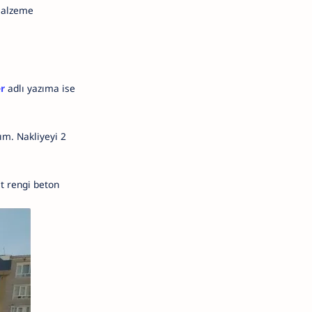
 malzeme
r
adlı yazıma ise
ım. Nakliyeyi 2
it rengi beton