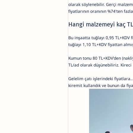
olarak söylenebilir. Gerçi malzeme
fiyatlarının oranının %74'ten faz
Hangi malzemeyi kaç TL'
Bu inşaatta tuğlayı 0,95 TL+KDV f
tuğlayı 1,10 TL+KDV fiyattan almı
Kumun tonu 80 TL+KDV'den (nakliy
TL/ad olarak düşünebiliriz. Kireci
Gelelim çatı işlerindeki fiyatlara
kiremit kullandık ve bunun da fiya