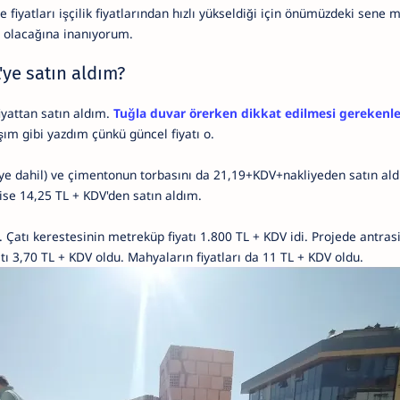
 fiyatları işçilik fiyatlarından hızlı yükseldiği için önümüzdeki sene
la olacağına inanıyorum.
ye satın aldım?
iyattan satın aldım.
Tuğla duvar örerken dikkat edilmesi gerekenle
şım gibi yazdım çünkü güncel fiyatı o.
e dahil) ve çimentonun torbasını da 21,19+KDV+nakliyeden satın ald
 ise 14,25 TL + KDV'den satın aldım.
... Çatı kerestesinin metreküp fiyatı 1.800 TL + KDV idi. Projede antras
tı 3,70 TL + KDV oldu. Mahyaların fiyatları da 11 TL + KDV oldu.