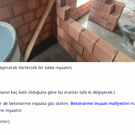
ştırarak ilerlersek bir kaba inşaatın;
Binanın kaç katlı olduğuna göre bu oranlar tabi ki değişecek.)
ir de betonarme inşaata göz atalım.
Betonarme inşaat maliyetini
ma
me inşaatın;
emir)