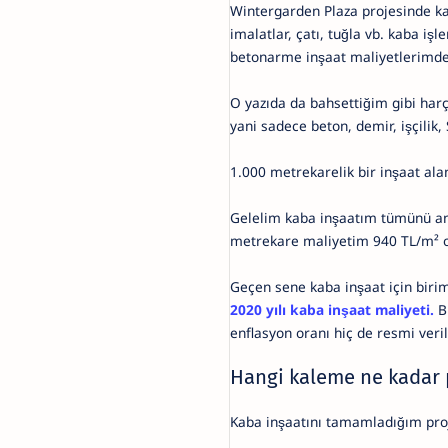
Wintergarden Plaza projesinde k
imalatlar, çatı, tuğla vb. kaba işl
betonarme inşaat maliyetlerimden
O yazıda da bahsettiğim gibi harçl
yani sadece beton, demir, işçilik
1.000 metrekarelik bir inşaat al
Gelelim kaba inşaatım tümünü an
metrekare maliyetim 940 TL/m² o
Geçen sene kaba inşaat için birim
2020 yılı kaba inşaat maliyeti.
B
enflasyon oranı hiç de resmi veril
Hangi kaleme ne kadar 
Kaba inşaatını tamamladığım pro