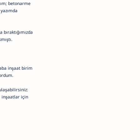
stım; betonarme
ı yazımda
da bıraktığımızda
kmıştı.
aba inşaat birim
yordum.
aşabilirsiniz:
inşaatlar için