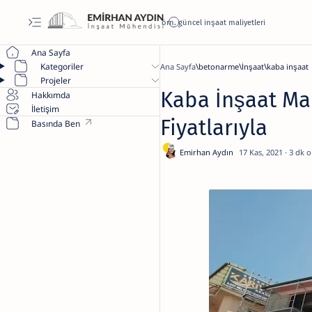
Ana Sayfa
Kategoriler
Ana Sayfa
betonarme
İnşaat
kaba inşaat
Projeler
Kaba İnşaat Mal
Hakkımda
İletişim
Fiyatlarıyla
Basında Ben
3