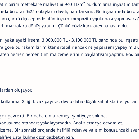
aatın birim metrekare maliyetini 940 TL/m² buldum ama inşaatım ta
mda bu oran %25 dolaylarındaydı, hatırlarsınız. Bu inşaatımda bu or
yorum çünkü dış cephede alüminyum kompozit uygulaması yapmayacağ
erli markalara dönüş yaptım. Çünkü döviz kuru ateş pahası oldu.
ı yakalayabilirsem; 3.000.000 TL - 3.100.000 TL bandında bu inşaatı
ra göre bu rakam bir miktar artabilir ancak ne yaparsam yapayım 3.
aten hemen hemen tüm malzemelerimin bağlantısını yaptım. Boş bir
lardan oluşuyor.
ı kullanma. 2'liği bıçak payı vs. deyip daha düşük kalınlıkta iteliyorla
t çok gevrekti. Bir daha o malzemeyi şantiyeye sokma.
konusunda standart yakalayamadın. Analiz etmeye devam et.
lzeme. Bir sonraki projende hafifliğinden ve yalıtım konusundaki ava
alifiye usta bulmak zor gazbeton için.