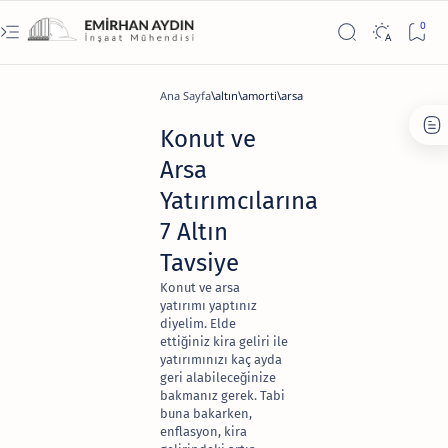
Ana Sayfa
altın
amorti
arsa
Konut ve
Arsa
Yatırımcılarına
7 Altın
Tavsiye
Konut ve arsa
yatırımı yaptınız
diyelim. Elde
ettiğiniz kira geliri ile
yatırımınızı kaç ayda
geri alabileceğinize
bakmanız gerek. Tabi
buna bakarken,
enflasyon, kira