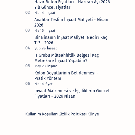
işlerinde
Hazır Beton Fiyatları - Haziran Ayı 2026
bir
Yılı Güncel Fiyatlar
profesyonele
danışmak
Anahtar Teslim İnşaat Maliyeti - Nisan
en
iyisidir.
2026
Lütfen
kafanıza
Bir Binanın İnşaat Maliyeti Nedir? Kaç
takılanları
bana
TL? - 2026
sormaktan
çekinmeyin.
H Grubu Müteahhitlik Belgesi Kaç
Bana
sosyal
Metrekare İnşaat Yapabilir?
medya
hesaplarımdan
Kolon Boyutlarinin Belirlenmesi -
veya
Pratik Yöntem
buradan
ulaşabilirsiniz.
İnşaat Malzemesi ve İşçiliklerin Güncel
Fiyatları - 2026 Nisan
Kullanım Koşulları
Gizlilik Politikası
Künye