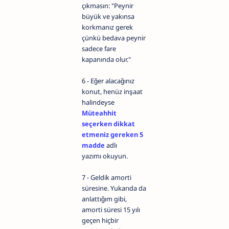
çıkmasın: "Peynir
büyük ve yakınsa
korkmanız gerek
çünkü bedava peynir
sadece fare
kapanında olur."
6 - Eğer alacağınız
konut, henüz inşaat
halindeyse
Müteahhit
seçerken dikkat
etmeniz gereken 5
madde
adlı
yazımı okuyun.
7 - Geldik amorti
süresine. Yukarıda da
anlattığım gibi,
amorti süresi 15 yılı
geçen hiçbir