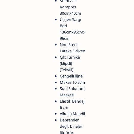
Steril Gaz
Kompres
30cmx40cm
Üçgen Sargı
Bezi
136cmx96cmx
96cm
Non Steril
Lateks Eldiven
Çift Turnike
(klipsli)
(Tekstil)
Çengelli İğne
Makas 10,5cm
Suni Solunum
Maskesi
Elastik Bandaj
6 cm
Alkollü Mendil
Depremler
değil, binalar
öldürür.