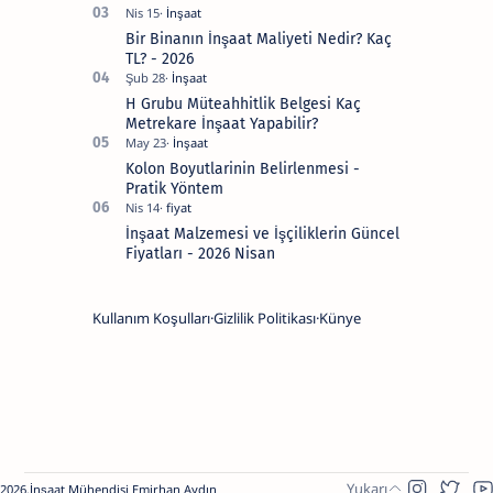
Lütfen
kafanıza
Bir Binanın İnşaat Maliyeti Nedir? Kaç
takılanları
bana
TL? - 2026
sormaktan
çekinmeyin.
H Grubu Müteahhitlik Belgesi Kaç
Bana
sosyal
Metrekare İnşaat Yapabilir?
medya
hesaplarımdan
Kolon Boyutlarinin Belirlenmesi -
veya
Pratik Yöntem
buradan
ulaşabilirsiniz.
İnşaat Malzemesi ve İşçiliklerin Güncel
Fiyatları - 2026 Nisan
Kullanım Koşulları
Gizlilik Politikası
Künye
2026.
İnşaat Mühendisi Emirhan Aydın