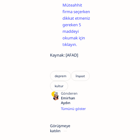
Müteahhit
firma seçerken
dikkat etmeniz
gereken 5
maddeyi
okumak için
tıklayın.
Kaynak: [AFAD]
Merhaba,
ben
Emirhan
Aydın,
Görüşmeye
inşaat
katılın
mühendisiyim
ve