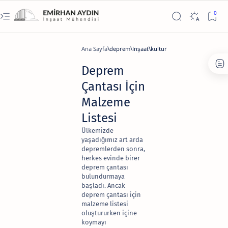
Ana Sayfa
deprem
İnşaat
kultur
Deprem
Çantası İçin
Malzeme
Listesi
Ülkemizde
yaşadığımız art arda
depremlerden sonra,
herkes evinde birer
deprem çantası
bulundurmaya
başladı. Ancak
deprem çantası için
malzeme listesi
oluştururken içine
koymayı