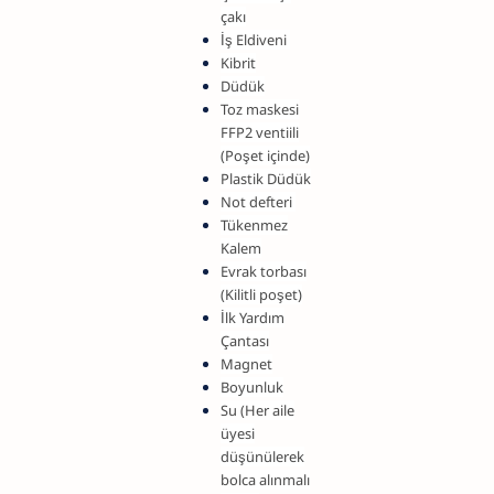
çakı
İş Eldiveni
Kibrit
Düdük
Toz maskesi
FFP2 ventiili
(Poşet içinde)
Plastik Düdük
Not defteri
Tükenmez
Kalem
Evrak torbası
(Kilitli poşet)
İlk Yardım
Çantası
Magnet
Boyunluk
Su (Her aile
üyesi
düşünülerek
bolca alınmalı