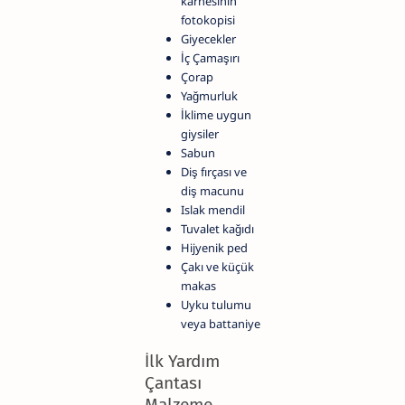
karnesinin
fotokopisi
Giyecekler
İç Çamaşırı
Çorap
Yağmurluk
İklime uygun
giysiler
Sabun
Diş fırçası ve
diş macunu
Islak mendil
Tuvalet kağıdı
Hijyenik ped
Çakı ve küçük
makas
Uyku tulumu
veya battaniye
İlk Yardım
Çantası
Malzeme