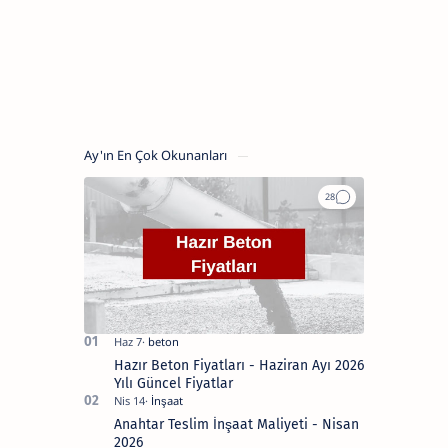
aile
şirketimiz
27
yıldır
Kütahya
inşaat
sektörünün
en
önde
gelen
Ay'ın En Çok Okunanları
firması.
Blogumdaki
içerikler
sizlere
fayda
sağlanması
açısından
hazırlanmış
özenli
yazılardır.
Ancak
unutmayın
ki
inşaat
işlerinde
Hazır Beton Fiyatları - Haziran Ayı 2026
bir
Yılı Güncel Fiyatlar
profesyonele
danışmak
Anahtar Teslim İnşaat Maliyeti - Nisan
en
iyisidir.
2026