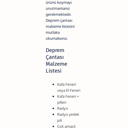
ürünü koymayı
unutmamanız
gerekmektedir.
Deprem çantası
malzeme listesini
mutlaka
okumalısınız.
Deprem
Çantası
Malzeme
Listesi
Kafa Feneri
veya El Feneri
Kafa Feneri +
pilleri
Radyo
Radyo yedek
pili
Çok amaçlı