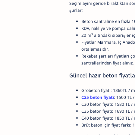
Seçim ayını geride bıraktıktan son
şunlar;
Beton santraline en fazla 10
KDV, nakliye ve pompa dahil 
20 m³ altındaki siparişler iç
Fiyatlar Marmara, İç Anadol
ortalamasıdır.
Rekabet şartları fiyatları ç
santrallerinden fiyat alınız.
Güncel hazır beton fiyatla
Grobeton fiyatı: 1360TL / m
C25 beton fiyatı
: 1500 TL 
C30 beton fiyatı: 1580 TL /
C35 beton fiyatı: 1690 TL /
C40 beton fiyatı: 1850 TL /
Brüt beton için fiyat farkı: 