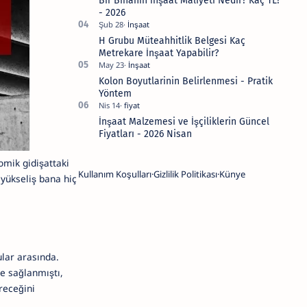
Bir Binanın İnşaat Maliyeti Nedir? Kaç TL?
- 2026
H Grubu Müteahhitlik Belgesi Kaç
Metrekare İnşaat Yapabilir?
Kolon Boyutlarinin Belirlenmesi - Pratik
Yöntem
İnşaat Malzemesi ve İşçiliklerin Güncel
Fiyatları - 2026 Nisan
omik gidişattaki
Kullanım Koşulları
Gizlilik Politikası
Künye
yükseliş bana hiç
lar arasında.
e sağlanmıştı,
receğini