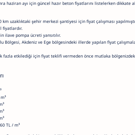
ra haziran ayı için güncel hazır beton fiyatlarını listelerken dikkate a
 km uzaklıktaki şehir merkezi şantiyesi için fiyat çalışması yapılmıştı
fiyatlardır.
in ilave pompa ücreti yansıtılır.
u Bölgesi, Akdeniz ve Ege bölgesindeki illerde yapılan fiyat çalışmal
ok fazla etkilediği için fiyat teklifi vermeden önce mutlaka bölgenizde
rı
³
/ m³
 m³
 m³
 m³
160 TL / m³