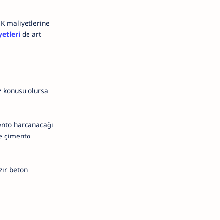
GK maliyetlerine
etleri
de art
öz konusu olursa
mento harcanacağı
e çimento
zır beton