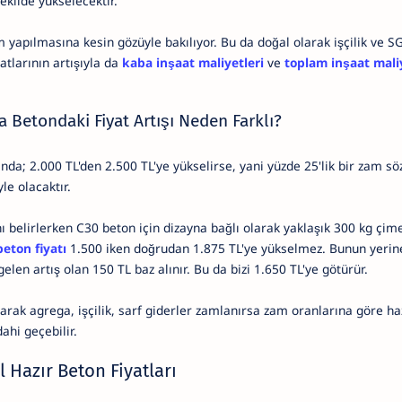
şekilde yükselecektir.
yapılmasına kesin gözüyle bakılıyor. Bu da doğal olarak işçilik ve S
atlarının artışıyla da
kaba inşaat maliyetleri
ve
toplam inşaat maliy
a Betondaki Fiyat Artışı Neden Farklı?
ında; 2.000 TL'den 2.500 TL'ye yükselirse, yani yüzde 25'lik bir zam s
yle olacaktır.
nı belirlerken C30 beton için dizayna bağlı olarak yaklaşık 300 kg çi
beton fiyatı
1.500 iken doğrudan 1.875 TL'ye yükselmez. Bunun yerin
len artış olan 150 TL baz alınır. Bu da bizi 1.650 TL'ye götürür.
arak agrega, işçilik, sarf giderler zamlanırsa zam oranlarına göre ha
dahi geçebilir.
 Hazır Beton Fiyatları