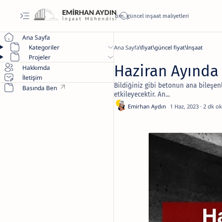
Ana Sayfa
Kategoriler
Ana Sayfa
fiyat
güncel fiyat
İnşaat
Projeler
Haziran Ayında 
Hakkımda
İletişim
Bildiğiniz gibi betonun ana bileşen
Basında Ben
etkileyecektir. An...
2