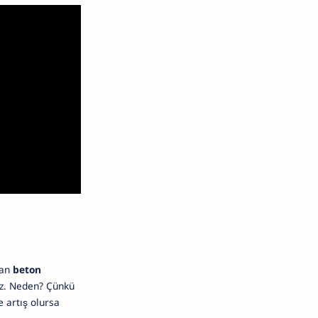
dan
beton
maz. Neden? Çünkü
e artış olursa