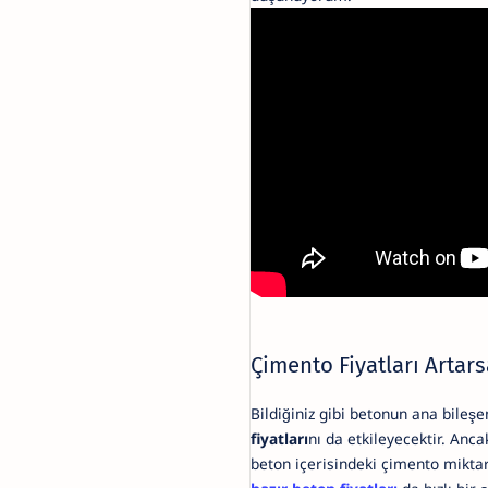
Çimento Fiyatları Artars
Bildiğiniz gibi betonun ana bileş
fiyatları
nı da etkileyecektir. Anc
beton içerisindeki çimento miktarı 