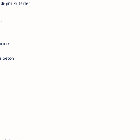
ldığım kriterler
r.
arının
ki beton