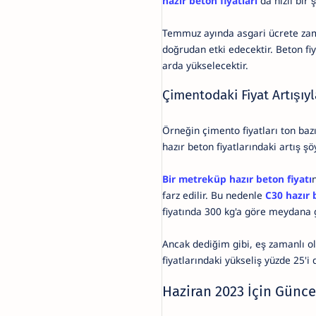
hazır beton fiyatları
da hızlı bir 
Temmuz ayında asgari ücrete zam 
doğrudan etki edecektir. Beton fiy
arda yükselecektir.
Çimentodaki Fiyat Artışıyl
Örneğin çimento fiyatları ton baz
hazır beton fiyatlarındaki artış şö
Bir metreküp hazır beton fiyatı
farz edilir. Bu nedenle
C30 hazır 
fiyatında 300 kg'a göre meydana ge
Ancak dediğim gibi, eş zamanlı ol
fiyatlarındaki yükseliş yüzde 25'i 
Haziran 2023 İçin Güncel