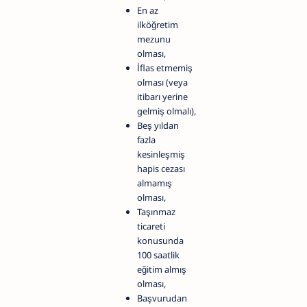
En az
ilköğretim
mezunu
olması,
İflas etmemiş
olması (veya
itibarı yerine
gelmiş olmalı),
Beş yıldan
fazla
kesinleşmiş
hapis cezası
almamış
olması,
Taşınmaz
ticareti
konusunda
100 saatlik
eğitim almış
olması,
Başvurudan