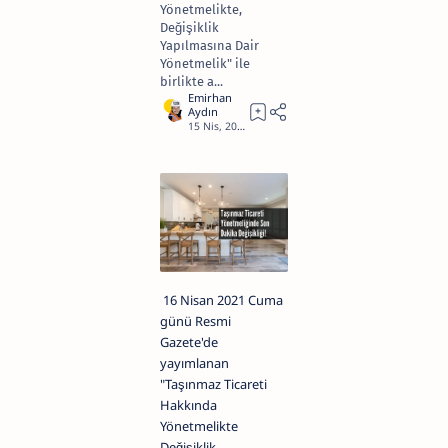
Yönetmelikte,
Değişiklik
Yapılmasına Dair
Yönetmelik" ile
birlikte a...
2
16 Nisan 2021 Cuma
günü Resmi
Gazete'de
yayımlanan
"Taşınmaz Ticareti
Hakkında
Yönetmelikte
Değişiklik