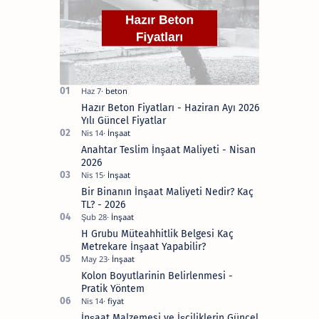
sağlanması
açısından
hazırlanmış
özenli
yazılardır.
Ancak
unutmayın
ki
inşaat
işlerinde
Hazır Beton Fiyatları - Haziran Ayı 2026
bir
Yılı Güncel Fiyatlar
profesyonele
danışmak
Anahtar Teslim İnşaat Maliyeti - Nisan
en
iyisidir.
2026
Lütfen
kafanıza
Bir Binanın İnşaat Maliyeti Nedir? Kaç
takılanları
bana
TL? - 2026
sormaktan
çekinmeyin.
H Grubu Müteahhitlik Belgesi Kaç
Bana
sosyal
Metrekare İnşaat Yapabilir?
medya
hesaplarımdan
Kolon Boyutlarinin Belirlenmesi -
veya
Pratik Yöntem
buradan
ulaşabilirsiniz.
İnşaat Malzemesi ve İşçiliklerin Güncel