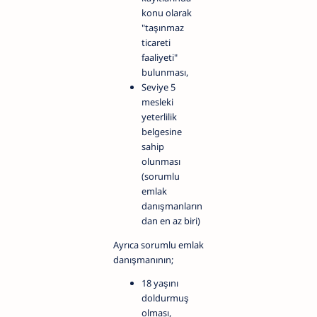
konu olarak
"taşınmaz
ticareti
faaliyeti"
bulunması,
Seviye 5
mesleki
yeterlilik
belgesine
sahip
olunması
(sorumlu
emlak
danışmanların
dan en az biri)
Ayrıca sorumlu emlak
danışmanının;
18 yaşını
doldurmuş
olması,