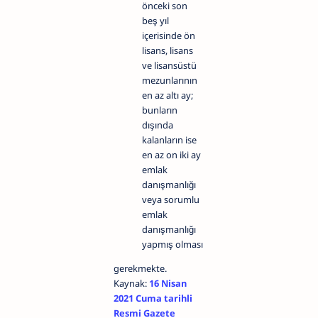
önceki son
beş yıl
içerisinde ön
lisans, lisans
ve lisansüstü
mezunlarının
en az altı ay;
bunların
dışında
kalanların ise
en az on iki ay
emlak
danışmanlığı
veya sorumlu
emlak
danışmanlığı
yapmış olması
gerekmekte.
Kaynak:
16 Nisan
2021 Cuma tarihli
Resmi Gazete