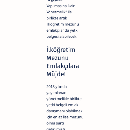
Yapılmasına Dair
Yönetmelik" ile
birlikte artık
ilköğretim mezunu
emlakçılar da yetki
belgesi alabilecek.
İlköğretim
Mezunu
Emlakçılara
Müjde!
2018 yılında
yayımlanan
yönetmelikle birlikte
yetki belgeli emlak
danışmanı olabilmek
için en az lise mezunu
olma şartı
getirilmişti.