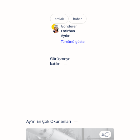
Merhaba,
ben
Emirhan
Aydın,
Görüşmeye
inşaat
katılın
mühendisiyim
ve
aile
şirketimiz
27
yıldır
Kütahya
inşaat
sektörünün
en
önde
gelen
Ay'ın En Çok Okunanları
firması.
Blogumdaki
içerikler
sizlere
fayda