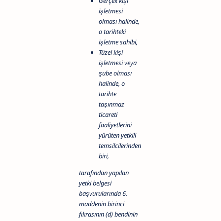
Gerçek kişi
işletmesi
olması halinde,
o tarihteki
işletme sahibi,
Tüzel kişi
işletmesi veya
şube olması
halinde, o
tarihte
taşınmaz
ticareti
faaliyetlerini
yürüten yetkili
temsilcilerinden
biri,
tarafından yapılan
yetki belgesi
başvurularında 6.
maddenin birinci
fıkrasının (d) bendinin