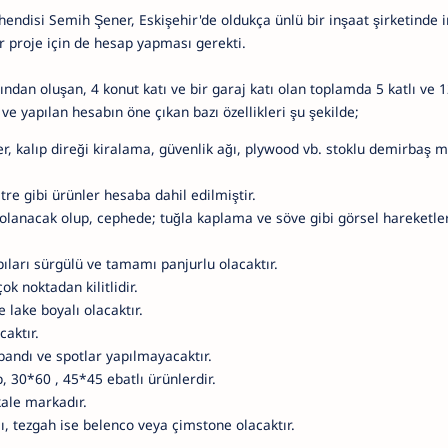
endisi Semih Şener, Eskişehir'de oldukça ünlü bir inşaat şirketinde 
ir proje için de hesap yapması gerekti.
dan oluşan, 4 konut katı ve bir garaj katı olan toplamda 5 katlı ve 12
 ve yapılan hesabın öne çıkan bazı özellikleri şu şekilde;
r, kalıp direği kiralama, güvenlik ağı, plywood vb. stoklu demirbaş 
e gibi ürünler hesaba dahil edilmiştir.
olanacak olup, cephede; tuğla kaplama ve söve gibi görsel hareketler
ıları sürgülü ve tamamı panjurlu olacaktır.
ok noktadan kilitlidir.
 lake boyalı olacaktır.
caktır.
bandı ve spotlar yapılmayacaktır.
 30*60 , 45*45 ebatlı ürünlerdir.
kale markadır.
lı, tezgah ise belenco veya çimstone olacaktır.