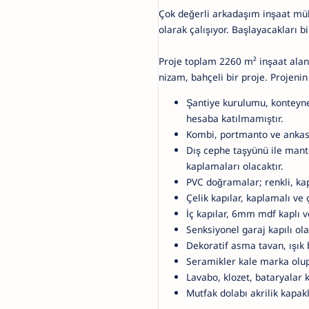
Çok değerli arkadaşım inşaat müh
olarak çalışıyor. Başlayacakları b
Proje toplam 2260 m² inşaat alanın
nizam, bahçeli bir proje. Projenin
Şantiye kurulumu, konteyne
hesaba katılmamıştır.
Kombi, portmanto ve ankastr
Dış cephe taşyünü ile mant
kaplamaları olacaktır.
PVC doğramalar; renkli, kap
Çelik kapılar, kaplamalı ve ç
İç kapılar, 6mm mdf kaplı ve
Senksiyonel garaj kapılı ola
Dekoratif asma tavan, ışık 
Seramikler kale marka olup,
Lavabo, klozet, bataryalar 
Mutfak dolabı akrilik kapak