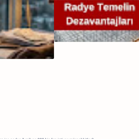
Ucuz Proje
Yapan
Mühendisler
mi Suçlu,
Yoksa Bu
Düzen mi?