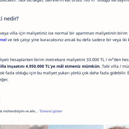
ti nedir?
eya villa için maliyetiniz ise normal bir apartman maliyetinin birim
mel
ve tek çatıyı yine kuracaksınız ancak bu defa sadece bir veya iki k
aliyeti hesaplarken birim metrekare maliyetini 33.000 TL / m²'den he
villa inşaatını 4.950.000 TL'ye mâl etmeniz mümkün
. Tabi villa / mü
ok fazla olduğu için bu maliyet yukarı yönlü çok daha fazla gidebilir
eğer.
t mühendisiyim ve aile
t sektörünün en önde gelen
re fayda sağlanması
rdır. Ancak unutmayın ki
anışmak en iyisidir. Lütfen