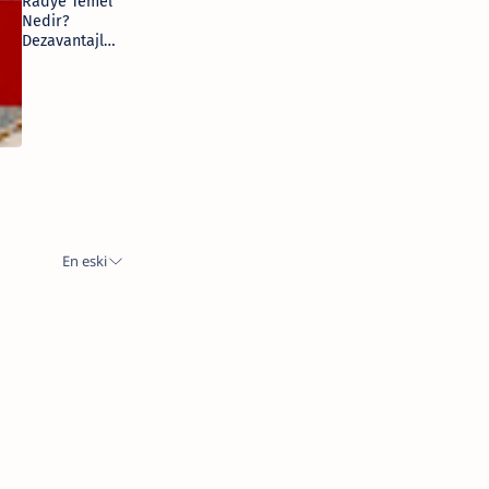
Radye Temel
Nedir?
Dezavantajlari
Nelerdir?