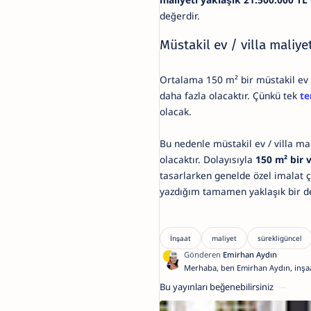
değerdir.
Müstakil ev / villa maliye
Ortalama 150 m² bir müstakil ev v
daha fazla olacaktır. Çünkü tek
te
olacak.
Bu nedenle müstakil ev / villa m
olacaktır. Dolayısıyla
150 m² bir 
tasarlarken genelde özel imalat ç
yazdığım tamamen yaklaşık bir d
Merhaba, ben Emirhan Aydın, inşaa
şirketimiz 27 yıldır Kütahya inşaa
Bu yayınları beğenebilirsiniz
firması. Blogumdaki içerikler sizle
açısından hazırlanmış özenli yazıla
inşaat işlerinde bir profesyonele d