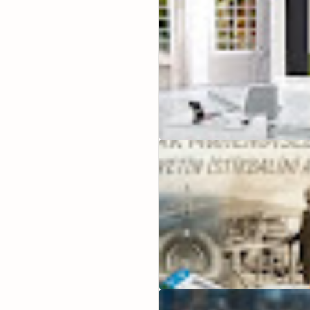
kafanıza takılanları bana sormakta
medya hesaplarımdan veya
burad