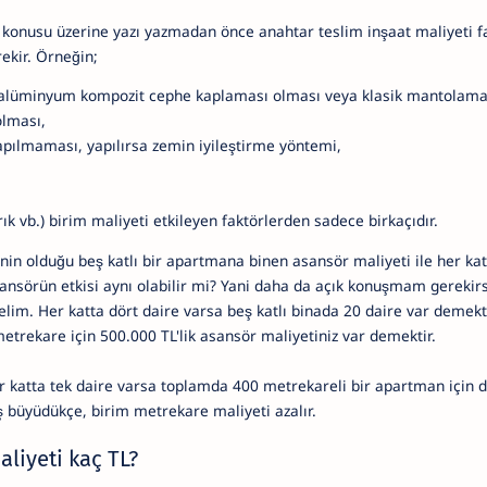
i konusu üzerine yazı yazmadan önce anahtar teslim inşaat maliyeti 
ekir. Örneğin;
alüminyum kompozit cephe kaplaması olması veya klasik mantolama
olması,
apılmaması, yapılırsa zemin iyileştirme yöntemi,
rık vb.) birim maliyeti etkileyen faktörlerden sadece birkaçıdır.
nin olduğu beş katlı bir apartmana binen asansör maliyeti ile her kat
ansörün etkisi aynı olabilir mi? Yani daha da açık konuşmam gerekir
yelim. Her katta dört daire varsa beş katlı binada 20 daire var demekti
trekare için 500.000 TL'lik asansör maliyetiniz var demektir.
r katta tek daire varsa toplamda 400 metrekareli bir apartman için 
ş büyüdükçe, birim metrekare maliyeti azalır.
liyeti kaç TL?