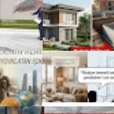
n çekinmeyin. Bana sosyal
Evlerde
an
ulaşabilirsiniz.
Oluşan
Çatlaklar
ve
Sebepleri
- Tanımlar
- 1. Bölüm
TMMOB
Üyelerine
Yeşil
Pasaport
Teklifi
Yeniden
Gündemde