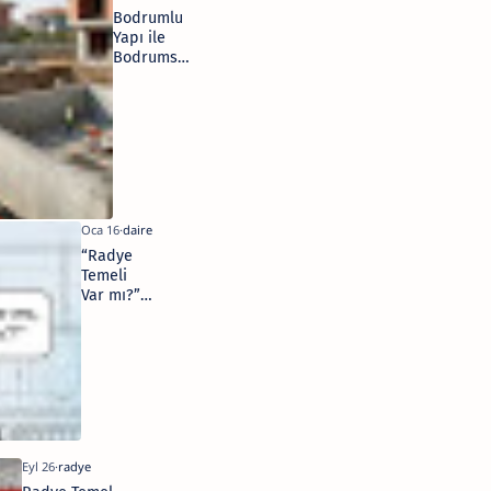
Bodrumlu
Yapı ile
Bodrumsuz
Yapı
Arasındaki
Maliyet
Farkı
“Radye
Temeli
Var mı?”
Sorusu -
Ev Alırken
Ne
Değişti?