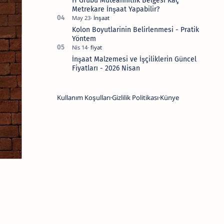
H Grubu Müteahhitlik Belgesi Kaç
Metrekare İnşaat Yapabilir?
Kolon Boyutlarinin Belirlenmesi - Pratik
Yöntem
İnşaat Malzemesi ve İşçiliklerin Güncel
Fiyatları - 2026 Nisan
Kullanım Koşulları
Gizlilik Politikası
Künye