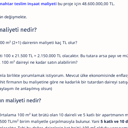
nahtar teslim inşaat maliyeti
bu proje için 48.600.000,00 TL.
gün değişmekte.
maliyeti nedir?
00 m² (2+1) dairenin maliyeti kaç TL olur?
i 100 x 21.500 TL = 2.150.000 TL olacaktır. Bu tutara arsa payı ve mü
. 100 m² daireyi ne kadar satın alabilirim?
la birlikte yorumlamak istiyorum. Mevcut ülke ekonomisinde enflas
t firmanın bu maliyetine göre ne kadarlık bir tutardan daireyi satı
aylaşım ile anlaşılmış olsun)
nın maliyeti nedir?
 Ortalama 100 m² kat brütü olan 10 daireli ve 5 katlı bir apartmanın 
.500 TL/m² birim maliyetle çarpılmasıyla bulunur. Yani
5 katlı ve 10 d
olacaktır. Tabi bu değer, dairelerin kat brütü 100 m² olduğu varsayım