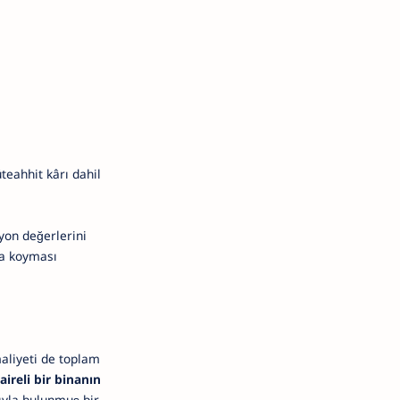
teahhit kârı dahil
yon değerlerini
şa koyması
maliyeti de toplam
aireli bir binanın
ıyla bulunmuş bir