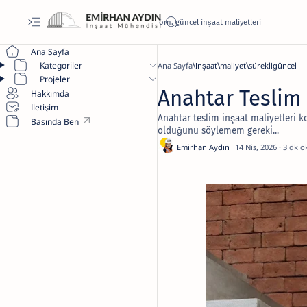
Ana Sayfa
Kategoriler
Ana Sayfa
İnşaat
maliyet
sürekligüncel
Projeler
Anahtar Teslim 
Hakkımda
İletişim
Anahtar teslim inşaat maliyetleri 
Basında Ben
olduğunu söylemem gereki...
3