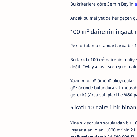
Bu kriterlere göre Semih Bey'in
a
Ancak bu maliyet de her geçen 
100 m² dairenin inşaat 
Peki ortalama standartlarda bir 1
Bu tarzda 100 m² dairenin maliyet
değil. Öyleyse asıl soru şu olmalı
Yazının bu bölümünü okuyucularım
göz önünde bulundurarak müteahhi
gerekir? (Arsa sahipleri ile %50 p
5 katlı 10 daireli bir bina
Yine sık sorulan sorulardan biri.
inşaat alanı olan 1.000 m²'nin 21
maliyeti yaklaşık 21.500.000 TL