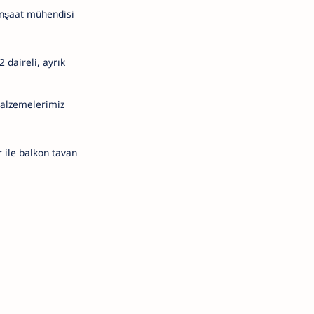
inşaat mühendisi
 daireli, ayrık
malzemelerimiz
 ile balkon tavan